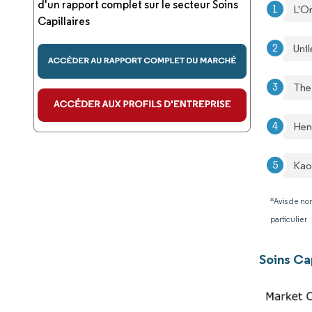
d'un rapport complet sur le secteur Soins
L'Or
Capillaires
Uni
The
Hen
Kao
*Avis de non
particulier
Soins Ca