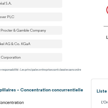
éal S.A.
lever PLC
 Procter & Gamble Company
kel AG & Co. KGaA
 Corporation
-responsabilité : Les principales entreprises sont classées sans ordre
pillaires – Concentration concurrentielle
Liste
L'Or