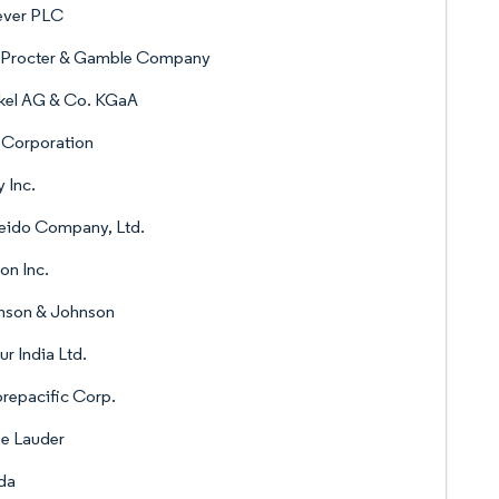
ever PLC
 Procter & Gamble Company
kel AG & Co. KGaA
 Corporation
 Inc.
eido Company, Ltd.
on Inc.
nson & Johnson
r India Ltd.
repacific Corp.
e Lauder
da