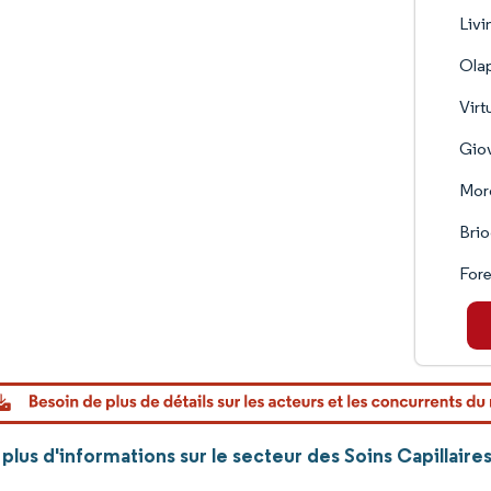
Livi
Olap
Virt
Giov
Moro
Brio
Fore
lus d'informations sur le secteur des Soins Capillaire