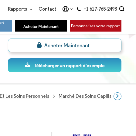
Rapports
Contact
+1 617-765-2493
Et Les Soins Personnels
Marché Des Soins Capillaires
Ent