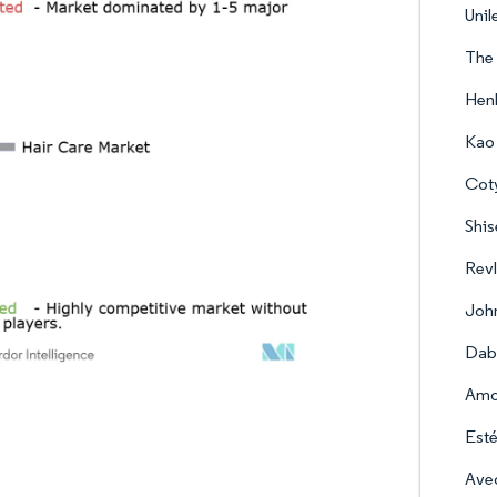
Unil
The
Hen
Kao
Coty
Shis
Revl
Joh
Dabu
Amo
Esté
Ave