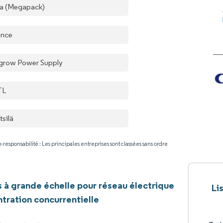
la (Megapack)
ence
grow Power Supply
TL
tsilä
-responsabilité : Les principales entreprises sont classées sans ordre
s à grande échelle pour réseau électrique
Li
tration concurrentielle