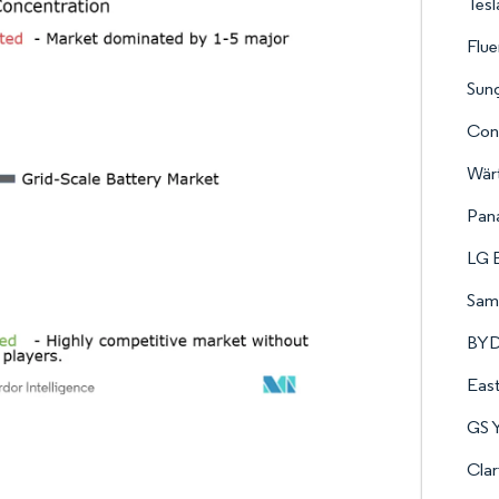
Tesl
Flu
Sun
Con
Wärt
Pan
LG E
Sam
BY
Eas
GS 
Clar