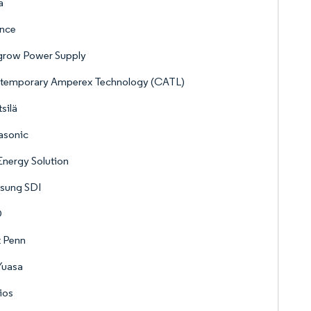
a
ence
grow Power Supply
temporary Amperex Technology (CATL)
silä
asonic
nergy Solution
sung SDI
D
t Penn
Yuasa
ios