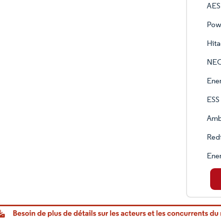
AES
Pow
Hita
NEC
Ene
ESS
Amb
Red
Ene