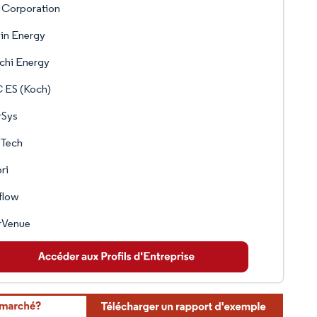
 Corporation
in Energy
chi Energy
 ES (Koch)
rSys
 Tech
ri
flow
rVenue