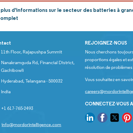
lus d'informations sur le secteur des batteries à gra
complet
ntact
REJOIGNEZ-NOUS
11th Floor, Rajapushpa Summit
Nous cherchons toujour
proportions égales et ext
Nanakramguda Rd, Financial District,
résolution de problèmes e
Gachibowli
Vous souhaitez en savoir
Hyderabad, Telangana - 500032
careers@mordorintelli
India
CONNECTEZ-VOUS A
+1 617-765-2493
info@mordorintelligence.com