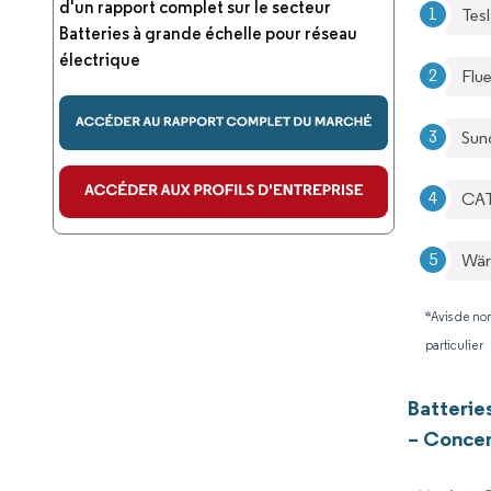
d'un rapport complet sur le secteur
Tes
Batteries à grande échelle pour réseau
électrique
Flu
Sun
CA
Wär
*Avis de non
particulier
Batterie
– Concen