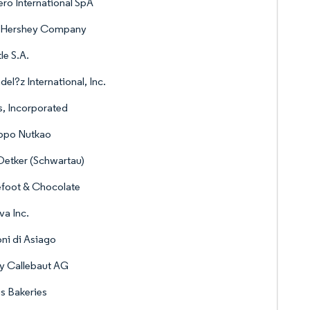
ero International SpA
 Hershey Company
le S.A.
el?z International, Inc.
, Incorporated
ppo Nutkao
Oetker (Schwartau)
foot & Chocolate
va Inc.
ni di Asiago
y Callebaut AG
s Bakeries