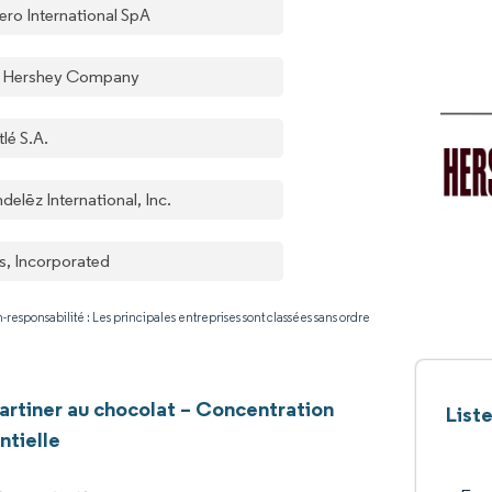
ero International SpA
 Hershey Company
lé S.A.
elēz International, Inc.
s, Incorporated
-responsabilité : Les principales entreprises sont classées sans ordre
tartiner au chocolat – Concentration
List
ntielle