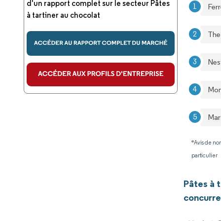
d'un rapport complet sur le secteur Pâtes
Ferr
à tartiner au chocolat
The
Nest
Mond
Mar
*Avis de non
particulier
Pâtes à 
concurre