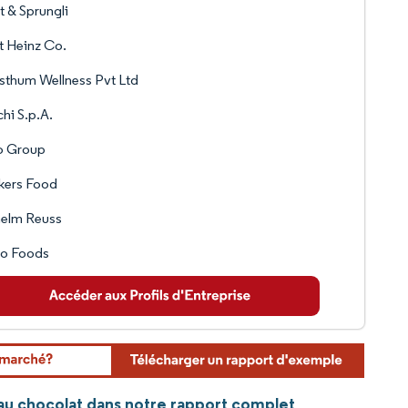
t & Sprungli
t Heinz Co.
thum Wellness Pvt Ltd
hi S.p.A.
o Group
kers Food
helm Reuss
ao Foods
r au chocolat dans notre rapport complet