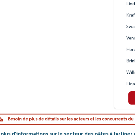
Lind
Kraf
Swas
Venc
Her
Brin
Wil
Lig
lus d'informations sur le secteur des pâtes à tartine