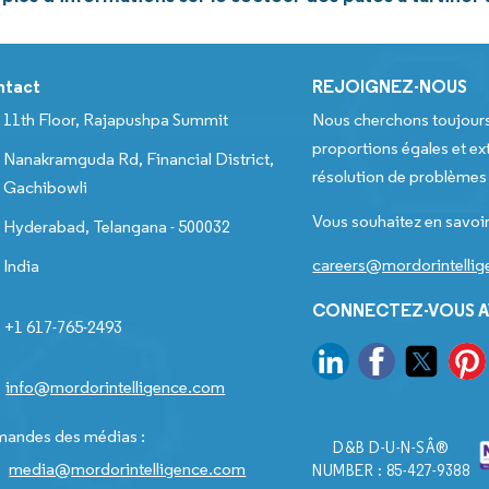
ntact
REJOIGNEZ-NOUS
11th Floor, Rajapushpa Summit
Nous cherchons toujour
proportions égales et ext
Nanakramguda Rd, Financial District,
résolution de problèmes e
Gachibowli
Vous souhaitez en savoir
Hyderabad, Telangana - 500032
careers@mordorintelli
India
CONNECTEZ-VOUS A
+1 617-765-2493
info@mordorintelligence.com
andes des médias :
D&B D-U-N-SÂ®
media@mordorintelligence.com
NUMBER : 85-427-9388