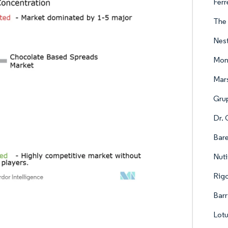
Ferr
The
Nest
Mond
Mars
Gru
Dr. 
Bare
Nuti
Rigo
Barr
Lotu