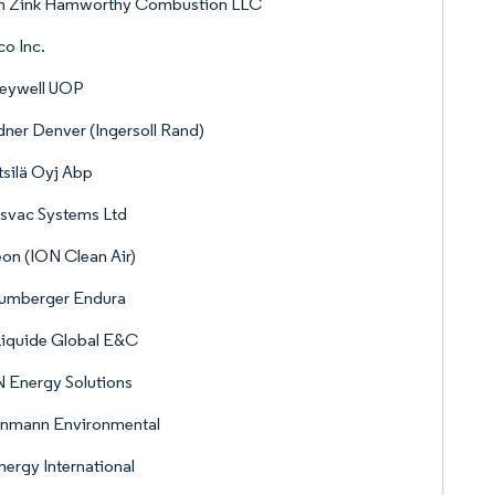
n Zink Hamworthy Combustion LLC
o Inc.
eywell UOP
ner Denver (Ingersoll Rand)
silä Oyj Abp
svac Systems Ltd
on (ION Clean Air)
lumberger Endura
Liquide Global E&C
 Energy Solutions
enmann Environmental
ergy International