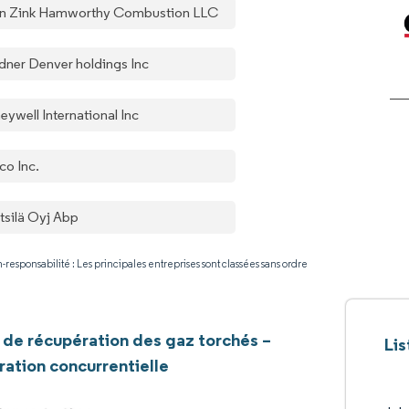
n Zink Hamworthy Combustion LLC
dner Denver holdings Inc
eywell International Inc
co Inc.
tsilä Oyj Abp
-responsabilité : Les principales entreprises sont classées sans ordre
de récupération des gaz torchés –
Li
ation concurrentielle