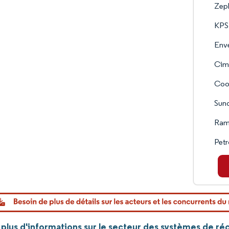
Zep
KPS
Env
Cima
Cool
Sun
Ram
Pet
plus d'informations sur le secteur des systèmes de ré