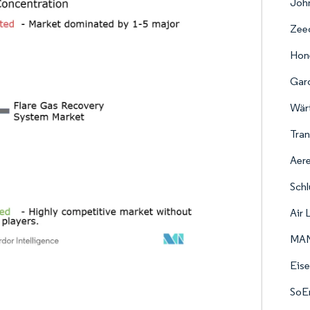
Joh
Zeec
Hon
Gard
Wärt
Tran
Aere
Sch
Air 
MAN
Eis
SoEn