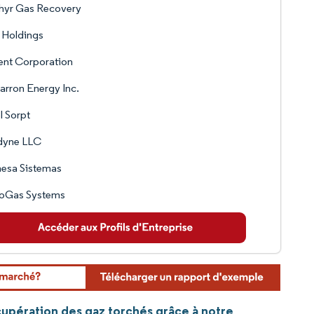
hyr Gas Recovery
 Holdings
ent Corporation
rron Energy Inc.
 Sorpt
dyne LLC
esa Sistemas
roGas Systems
cupération des gaz torchés grâce à notre