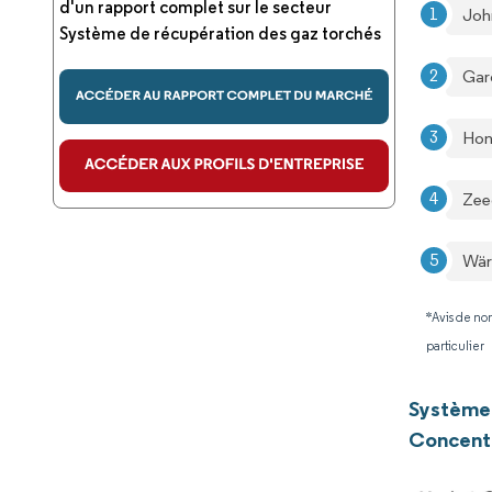
d'un rapport complet sur le secteur
Joh
Système de récupération des gaz torchés
Gar
Hon
Zee
Wär
*Avis de non
particulier
Système 
Concentr