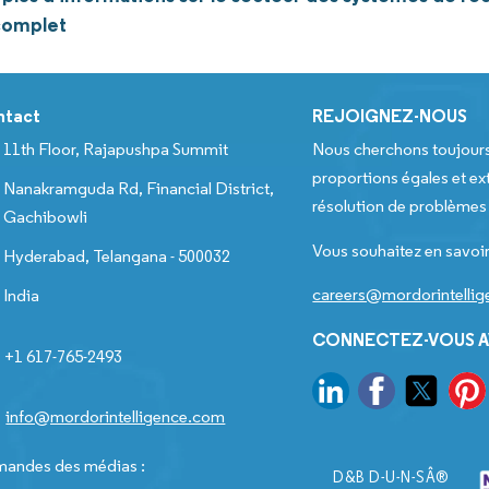
complet
ntact
REJOIGNEZ-NOUS
11th Floor, Rajapushpa Summit
Nous cherchons toujour
proportions égales et ext
Nanakramguda Rd, Financial District,
résolution de problèmes e
Gachibowli
Vous souhaitez en savoir
Hyderabad, Telangana - 500032
careers@mordorintelli
India
CONNECTEZ-VOUS A
+1 617-765-2493
info@mordorintelligence.com
andes des médias :
D&B D-U-N-SÂ®