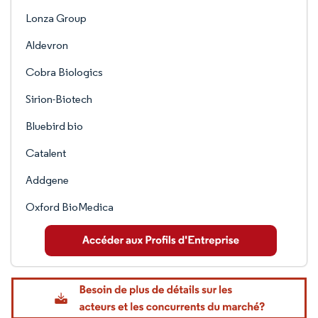
Lonza Group
Aldevron
Cobra Biologics
Sirion-Biotech
Bluebird bio
Catalent
Addgene
Oxford BioMedica