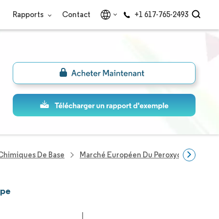
Rapports
Contact
+1 617-765-2493
 Chimiques De Base
Marché Européen Du Peroxyde De Calc
ope