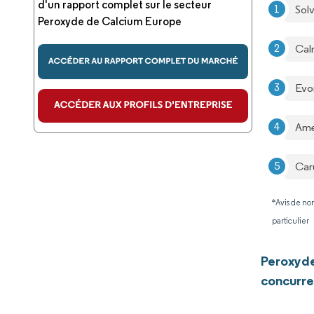
d'un rapport complet sur le secteur
Sol
Peroxyde de Calcium Europe
Ca
Evo
Ame
Car
*Avis de non
particulier
Peroxyde
concurre