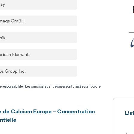
vay
lmags GmBH
nik
rican Elemants
us Group Inc.
-responsabilité : Les principales entreprises sont classées sans ordre
 de Calcium Europe – Concentration
Lis
ntielle