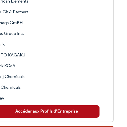
rican Elements
uCh & Partners
mags GmBH
s Group Inc.
nik
NTO KAGAKU
ck KGaA
nj Chemicals
 Chemicals
vay