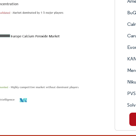
Ame
BuG
Cal
Caru
Evo
KA
Mer
Niku
PVS
Sol