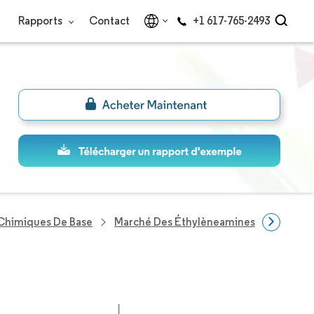
Rapports
Contact
+1 617-765-2493
 Chimiques De Base
Marché Des Éthylèneamines
Entrep