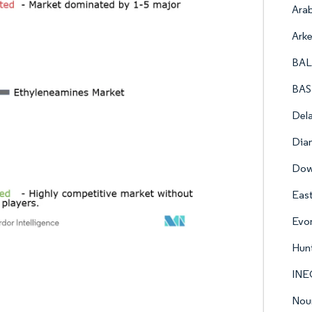
Ara
Ark
BAL
BAS
Del
Diam
Do
Eas
Evon
Hunt
INE
Nou