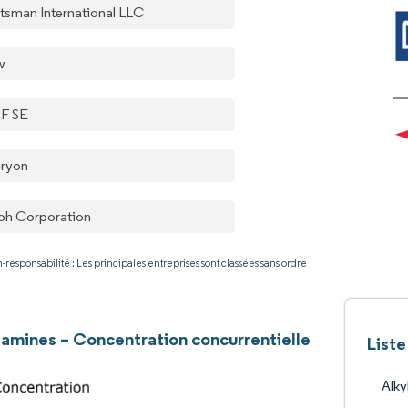
tsman International LLC
w
F SE
ryon
oh Corporation
-responsabilité : Les principales entreprises sont classées sans ordre
amines – Concentration concurrentielle
List
Alky