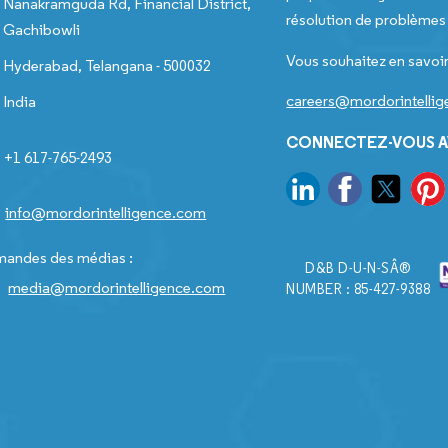
Nanakramguda Rd, Financial District,
résolution de problèmes e
Gachibowli
Vous souhaitez en savoir
Hyderabad, Telangana - 500032
careers@mordorintelli
India
CONNECTEZ-VOUS A
+1 617-765-2493
info@mordorintelligence.com
andes des médias :
D&B D-U-N-SÂ®
media@mordorintelligence.com
NUMBER : 85-427-9388