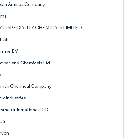
bian Amines Company
ema
AJI SPECIALITY CHEMICALS LIMITED
F SE
amine BV
ines and Chemicals Ltd.
w
tman Chemical Company
ik Industries
sman International LLC
OS
ryon