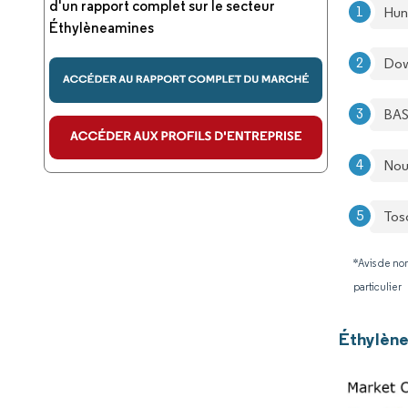
d'un rapport complet sur le secteur
Hun
Éthylèneamines
Do
BAS
Nou
Tos
*Avis de non
particulier
Éthylène