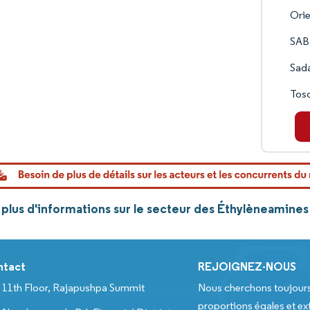
Orie
SAB
Sad
Tos
plus d'informations sur le secteur des Éthylèneamines
ntact
REJOIGNEZ-NOUS
11th Floor, Rajapushpa Summit
Nous cherchons toujour
proportions égales et ext