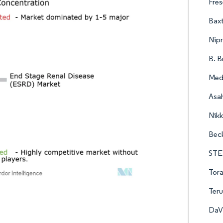
Fres
Baxt
Nip
B. B
Med
Asah
Nikk
Bec
STER
Tora
Ter
DaV