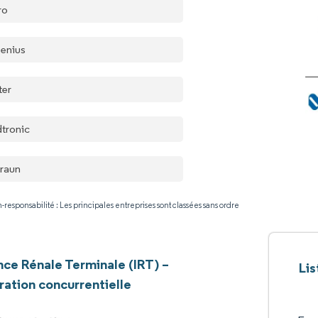
ro
senius
ter
tronic
Braun
-responsabilité : Les principales entreprises sont classées sans ordre
ance Rénale Terminale (IRT) –
Lis
ation concurrentielle