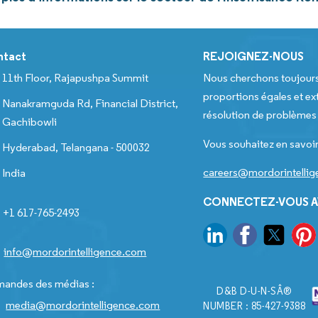
ntact
REJOIGNEZ-NOUS
11th Floor, Rajapushpa Summit
Nous cherchons toujour
proportions égales et ext
Nanakramguda Rd, Financial District,
résolution de problèmes e
Gachibowli
Vous souhaitez en savoir
Hyderabad, Telangana - 500032
careers@mordorintelli
India
CONNECTEZ-VOUS A
+1 617-765-2493
info@mordorintelligence.com
andes des médias :
D&B D-U-N-SÂ®
media@mordorintelligence.com
NUMBER : 85-427-9388