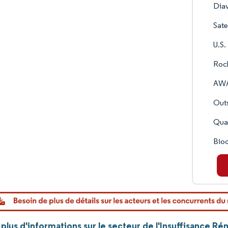
Dia
Sate
U.S.
Rock
AWA
Outs
Quan
Bioc
lus d'informations sur le secteur de l'Insuffisance Ré