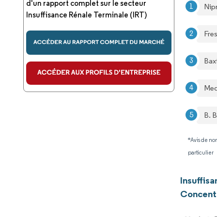
d'un rapport complet sur le secteur
Nip
Insuffisance Rénale Terminale (IRT)
Fre
Bax
Med
B. 
*Avis de non
particulier
Insuffis
Concentr