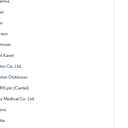
enius
er
ro
raun
tronic
i Kasei
iso Co. Ltd.
kton Dickinson
IS plc (Cantel)
y Medical Co. Ltd.
umo
ita