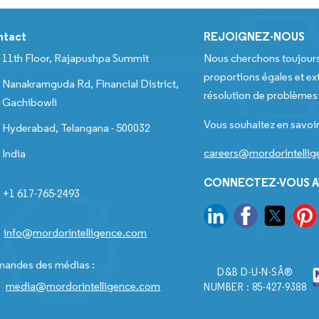
ntact
REJOIGNEZ-NOUS
11th Floor, Rajapushpa Summit
Nous cherchons toujour
proportions égales et ext
Nanakramguda Rd, Financial District,
résolution de problèmes e
Gachibowli
Vous souhaitez en savoir
Hyderabad, Telangana - 500032
careers@mordorintelli
India
CONNECTEZ-VOUS A
+1 617-765-2493
info@mordorintelligence.com
andes des médias :
D&B D-U-N-SÂ®
media@mordorintelligence.com
NUMBER : 85-427-9388