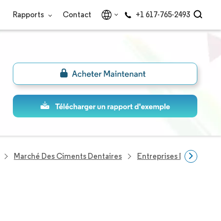
Rapports
Contact
+1 617-765-2493
Marché Des Ciments Dentaires
Entreprises Du Secteur