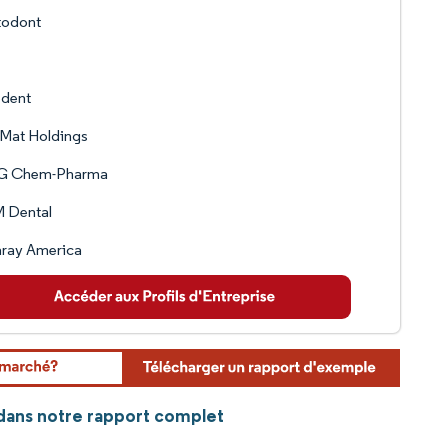
todont
pdent
Mat Holdings
 Chem-Pharma
 Dental
aray America
 dans notre rapport complet