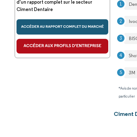
d'un rapport complet sur le secteur
Den
Ciment Dentaire
Ivo
BI
Sho
3M
*Avis de non
particulier
Ciment D