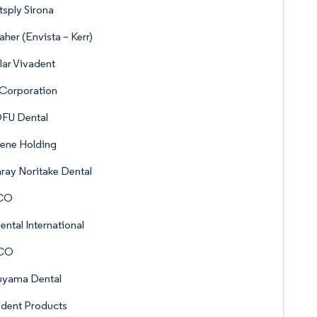
sply Sirona
her (Envista – Kerr)
lar Vivadent
Corporation
FU Dental
ene Holding
ray Noritake Dental
CO
ntal International
CO
uyama Dental
adent Products