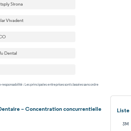
tsply Sirona
clar Vivadent
SCO
fu Dental
-responsabilité : Les principales entreprises sont classées sans ordre
entaire – Concentration concurrentielle
Liste
3M