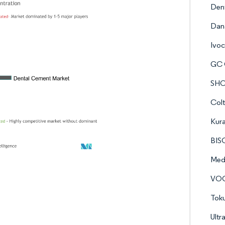
Dent
Dana
Ivoc
GC 
SHO
Colt
Kura
BIS
Mede
VO
Tok
Ultr