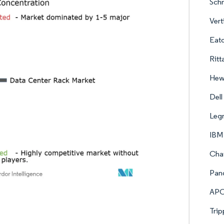
Schn
Vert
Eato
Rit
Hewl
Dell
Leg
IBM
Chat
Pand
APC 
Trip