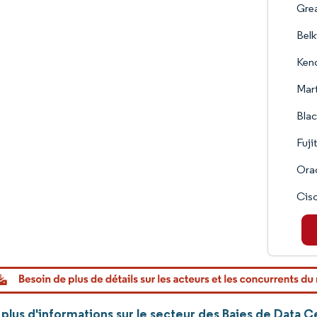
Grea
Belk
Ken
Mart
Blac
Fuji
Orac
Cisc
plus d'informations sur le secteur des Baies de Data 