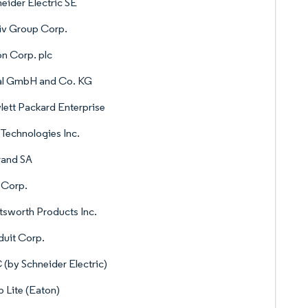
eider Electric SE
iv Group Corp.
n Corp. plc
tal GmbH and Co. KG
ett Packard Enterprise
 Technologies Inc.
rand SA
 Corp.
sworth Products Inc.
uit Corp.
(by Schneider Electric)
p Lite (Eaton)