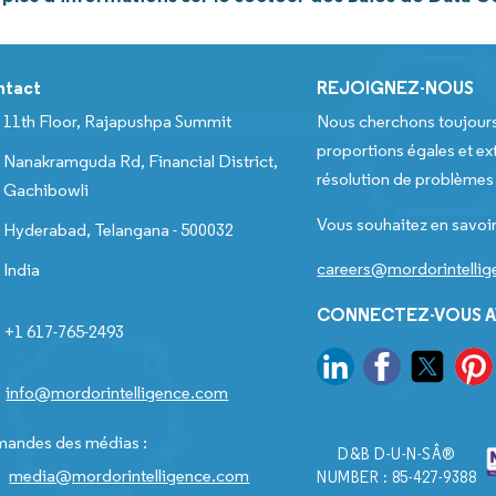
ntact
REJOIGNEZ-NOUS
11th Floor, Rajapushpa Summit
Nous cherchons toujour
proportions égales et ext
Nanakramguda Rd, Financial District,
résolution de problèmes e
Gachibowli
Vous souhaitez en savoir
Hyderabad, Telangana - 500032
careers@mordorintelli
India
CONNECTEZ-VOUS A
+1 617-765-2493
info@mordorintelligence.com
andes des médias :
D&B D-U-N-SÂ®
media@mordorintelligence.com
NUMBER : 85-427-9388