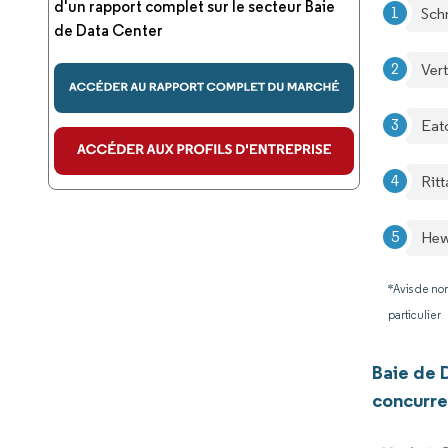
d'un rapport complet sur le secteur Baie
Sch
de Data Center
Ver
Eat
Rit
Hew
*Avis de non
particulier
Baie de 
concurre