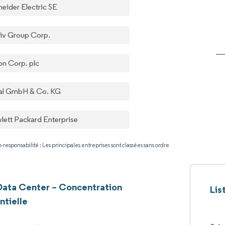
neider Electric SE
tiv Group Corp.
on Corp. plc
tal GmbH & Co. KG
lett Packard Enterprise
-responsabilité : Les principales entreprises sont classées sans ordre
Data Center – Concentration
Lis
ntielle