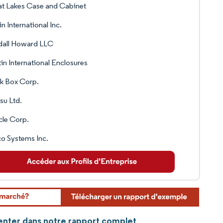
t Lakes Case and Cabinet
in International Inc.
dall Howard LLC
in International Enclosures
k Box Corp.
tsu Ltd.
le Corp.
o Systems Inc.
Center dans notre rapport complet