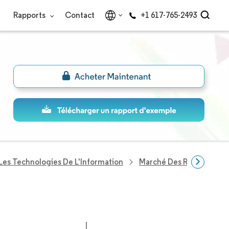
Rapports
Contact
+1 617-765-2493
Les Technologies De L'Information
Marché Des Racks De Ce