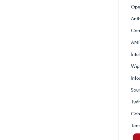
Ope
Ant
Cor
AMD
Inte
Wipr
Info
Soun
Twil
Cohe
Ten