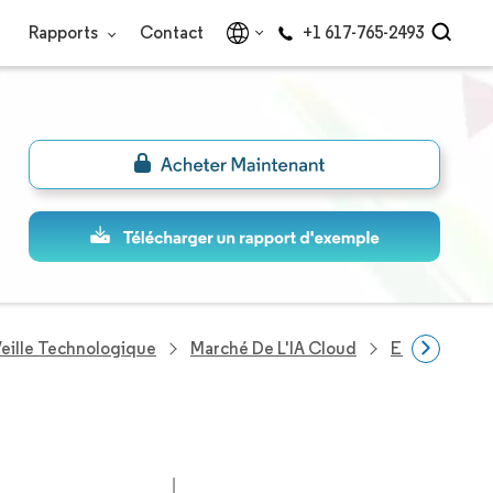
Rapports
Contact
+1 617-765-2493
eille Technologique
Marché De L'IA Cloud
Entreprises 