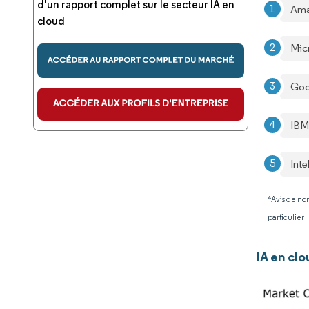
d'un rapport complet sur le secteur IA en
Ama
cloud
Mic
Goo
IBM
Int
*Avis de non
particulier
IA en cl