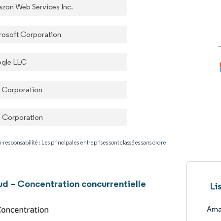
zon Web Services Inc.
rosoft Corporation
gle LLC
 Corporation
el Corporation
-responsabilité : Les principales entreprises sont classées sans ordre
oud – Concentration concurrentielle
Li
Ama