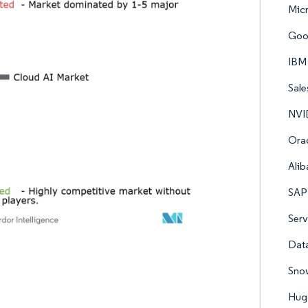
Micr
Goo
IBM
Sale
NVI
Orac
Alib
SAP
Serv
Data
Snow
Hugg