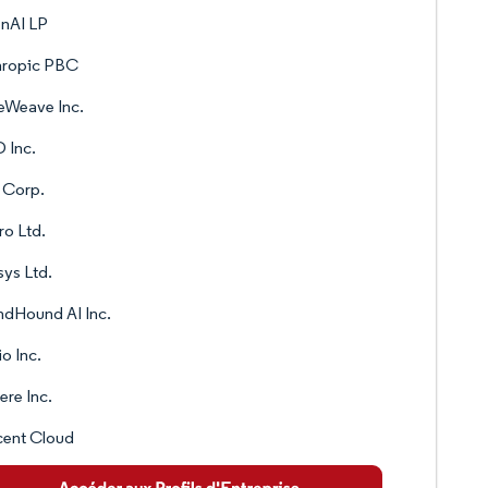
nAI LP
hropic PBC
eWeave Inc.
 Inc.
l Corp.
o Ltd.
sys Ltd.
dHound AI Inc.
io Inc.
re Inc.
cent Cloud