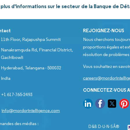
plus d'informations sur le secteur de la Banque de Dét
ntact
REJOIGNEZ-NOUS
11th Floor, Rajapushpa Summit
Nous cherchons toujour
proportions égales et ext
Nanakramguda Rd, Financial District,
résolution de problèmes e
Gachibowli
Vous souhaitez en savoir
Hyderabad, Telangana - 500032
careers@mordorintelli
India
CONNECTEZ-VOUS A
+1 617-765-2493
info@mordorintelligence.com
andes des médias :
D&B D-U-N-SÂ®