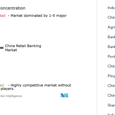
Indu
Chin
Agri
Bank
Bank
Post
Chin
Ping
Chin
Chin
Sha
Indu