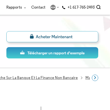
Rapports
Contact
+1 617-765-2493
he Sur La Banque Et La Finance Non Bancaire
Marché De La 
e