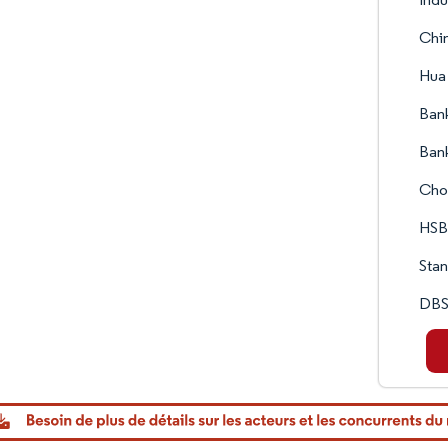
Chin
Hua 
Bank
Bank
Cho
HSB
Stan
DBS 