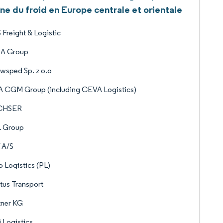
ne du froid en Europe centrale et orientale
Freight & Logistic
A Group
wsped Sp. z o.o
 CGM Group (including CEVA Logistics)
CHSER
 Group
 A/S
o Logistics (PL)
tus Transport
tner KG
 Logistics