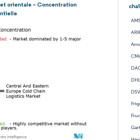
 et orientale – Concentration
chaî
ntielle
AMS 
ARR
Arro
CMA
DA
DHL
DSV
Frig
Fruc
Gar
Havi