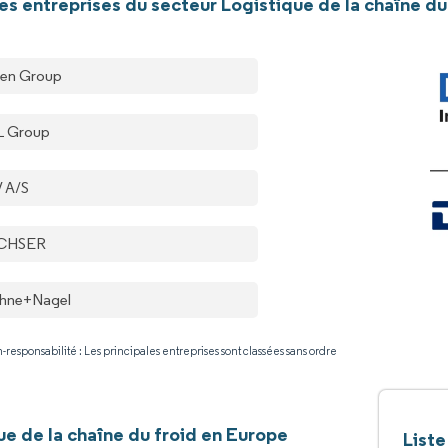
les entreprises du secteur Logistique de la chaîne du
en Group
 Group
 A/S
CHSER
hne+Nagel
-responsabilité : Les principales entreprises sont classées sans ordre
ue de la chaîne du froid en Europe
Liste