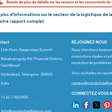
lus d'informations sur le secteur de la logistique de l
notre rapport complet
ntact
REJOIGNEZ-NOUS
11th Floor, Rajapushpa Summit
Nous cherchons toujour
proportions égales et ext
Nanakramguda Rd, Financial District,
résolution de problèmes e
Gachibowli
Vous souhaitez en savoir
Hyderabad, Telangana - 500032
careers@mordorintelli
India
CONNECTEZ-VOUS A
+1 617-765-2493
info@mordorintelligence.com