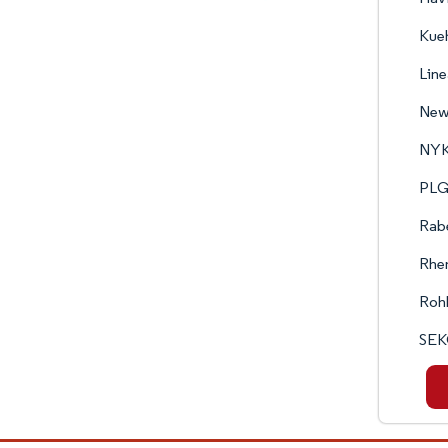
Kue
Line
New
NYK 
PLG
Rab
Rhen
Rohl
SEK