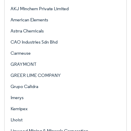
AKJ Minchem Private Limited
American Elements
Astrra Chemicals
CAO Industries Sdn Bhd
Carmeuse
GRAYMONT
GREER LIME COMPANY
Grupo Calidra
Imerys
Kemipex
Lhoist
Linwood Mining & Minerals Corporation