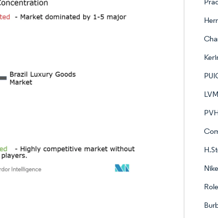
Prad
Herm
Chan
Ker
PUI
LVM
PVH
Com
H.St
Nike
Role
Burb