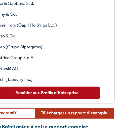
e & Gabbana S.r.l.
any & Co.
ael Kors (Capri Holdings Ltd.)
zo & Co.
en (Grupo Alpargatas)
ttica Group S.p.A.
rovski AG
h (Tapestry Inc.)
u Brésil grâce à notre rapport complet