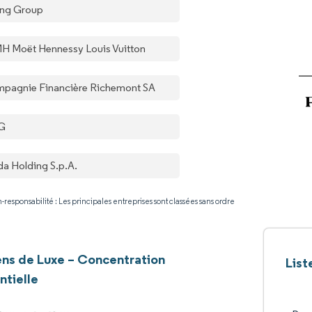
ing Group
H Moët Hennessy Louis Vuitton
pagnie Financière Richemont SA
G
da Holding S.p.A.
-responsabilité : Les principales entreprises sont classées sans ordre
iens de Luxe – Concentration
List
ntielle