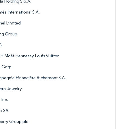
a Holding S.p.A.
ès International S.A.
el Limited
ing Group
G
H Moët Hennessy Louis Vuitton
 Corp
pagnie Financière Richemont S.A.
ern Jewelry
 Inc.
x SA
erry Group plc