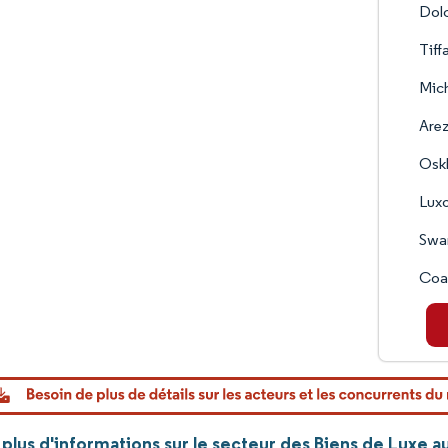
Dolc
Tiff
Mich
Arez
Oskl
Luxo
Swa
Coac
lus d'informations sur le secteur des Biens de Luxe a