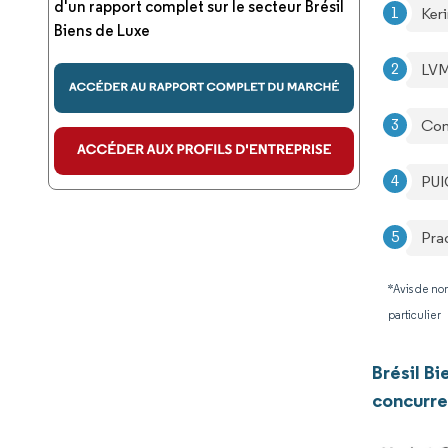
d'un rapport complet sur le secteur Brésil
Ker
Biens de Luxe
LVM
Com
PUI
Pra
*Avis de non
particulier
Brésil B
concurre