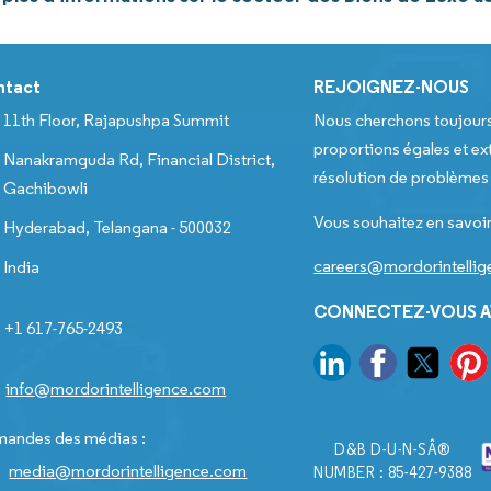
ntact
REJOIGNEZ-NOUS
11th Floor, Rajapushpa Summit
Nous cherchons toujour
proportions égales et ext
Nanakramguda Rd, Financial District,
résolution de problèmes e
Gachibowli
Vous souhaitez en savoir
Hyderabad, Telangana - 500032
careers@mordorintelli
India
CONNECTEZ-VOUS A
+1 617-765-2493
info@mordorintelligence.com
andes des médias :
D&B D-U-N-SÂ®
media@mordorintelligence.com
NUMBER : 85-427-9388