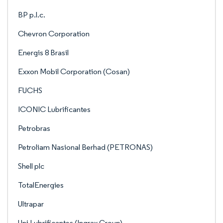
BP p.l.c.
Chevron Corporation
Energis 8 Brasil
Exxon Mobil Corporation (Cosan)
FUCHS
ICONIC Lubrificantes
Petrobras
Petroliam Nasional Berhad (PETRONAS)
Shell plc
TotalEnergies
Ultrapar
Uni Lubrificantes (Ingrax Group)