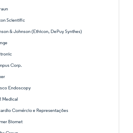
raun
on Scientific
son & Johnson (Ethicon, DePuy Synthes)
inge
tronic
mpus Corp.
ker
sco Endoscopy
 Medical
cardio Comércio e Representações
mer Biomet
ths Group