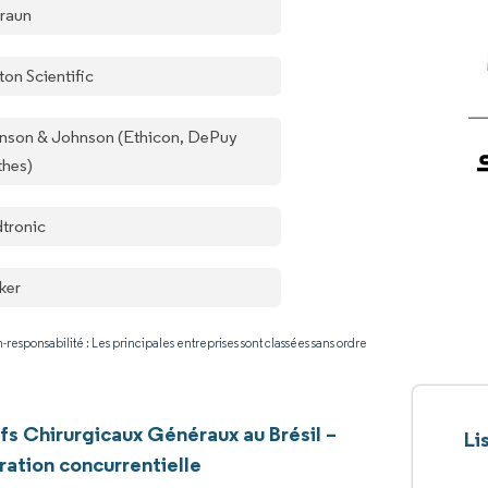
Braun
ton Scientific
nson & Johnson (Ethicon, DePuy
thes)
tronic
ker
-responsabilité : Les principales entreprises sont classées sans ordre
ifs Chirurgicaux Généraux au Brésil –
Li
ation concurrentielle