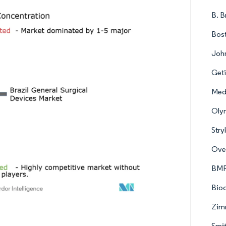
B. B
Bost
John
Get
Med
Oly
Stry
Ove
BMR
Bio
Zim
Smi