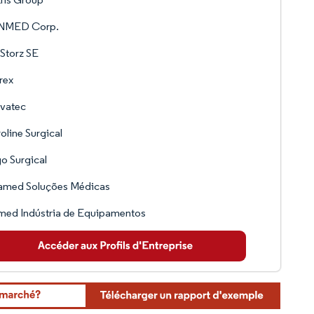
MED Corp.
 Storz SE
rex
vatec
oline Surgical
o Surgical
amed Soluções Médicas
med Indústria de Equipamentos