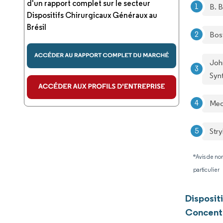
d'un rapport complet sur le secteur
B. 
Dispositifs Chirurgicaux Généraux au
Brésil
Bos
Joh
Syn
Med
Stry
*Avis de non
particulier
Disposit
Concentr