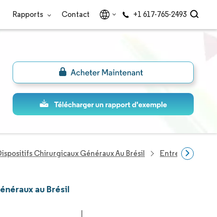
Rapports
Contact
+1 617-765-2493
ispositifs Chirurgicaux Généraux Au Brésil
Entreprises Du S
énéraux au Brésil