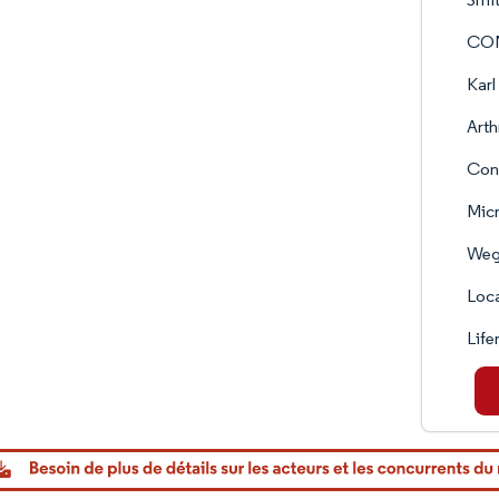
CON
Karl
Arth
Con
Micr
Weg
Loc
Life