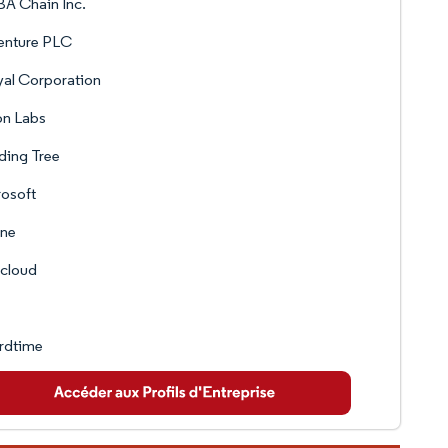
A Chain Inc.
enture PLC
al Corporation
on Labs
ding Tree
osoft
ne
cloud
rdtime