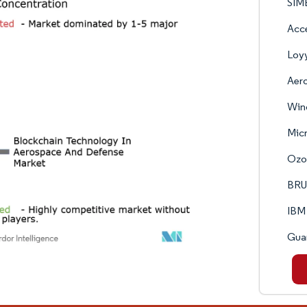
SIMB
Acc
Loyy
Aer
Win
Micr
Ozo
BRU
IBM
Gua