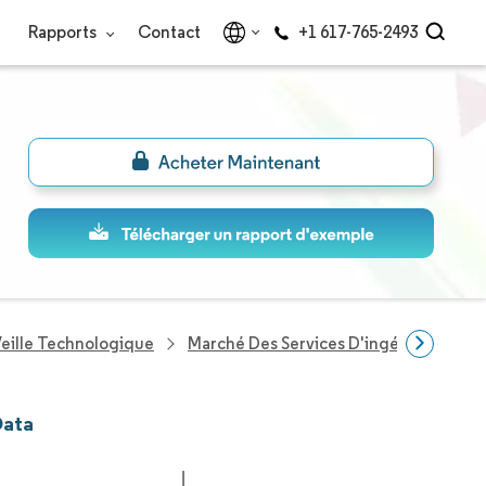
Rapports
Contact
+1 617-765-2493
eille Technologique
Marché Des Services D'ingénierie De
Data