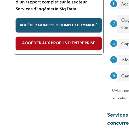
d'un rapport complet sur le secteur
Acc
Services d'ingénierie Big Data
Cog
Cor
Cap
Inf
Gen
*Avis de non
particulier
Services
concurre