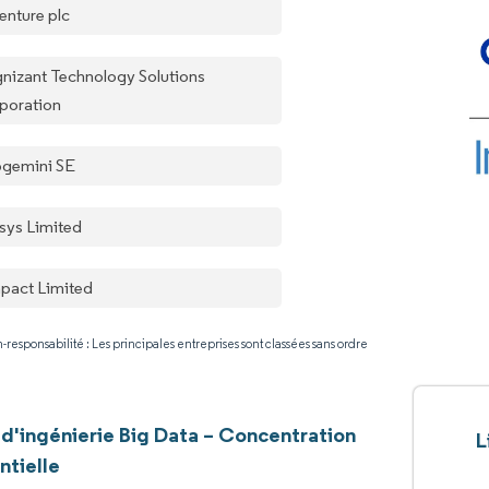
enture plc
nizant Technology Solutions
poration
gemini SE
osys Limited
pact Limited
-responsabilité : Les principales entreprises sont classées sans ordre
 d'ingénierie Big Data – Concentration
L
ntielle