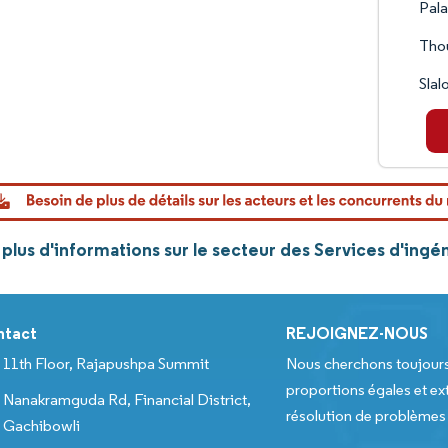
Pala
Thou
Slal
lus d'informations sur le secteur des Services d'ingé
ntact
REJOIGNEZ-NOUS
11th Floor, Rajapushpa Summit
Nous cherchons toujour
proportions égales et ext
Nanakramguda Rd, Financial District,
résolution de problèmes e
Gachibowli