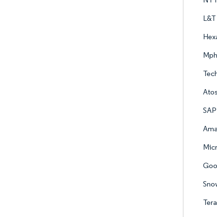
L&T 
Hex
Mph
Tech
Ato
SAP
Amaz
Micr
Goo
Snow
Tera