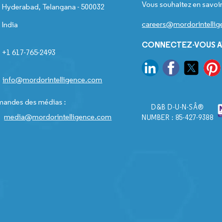
Vous souhaitez en savoir
Hyderabad, Telangana - 500032
careers@mordorintelli
India
CONNECTEZ-VOUS A
+1 617-765-2493
info@mordorintelligence.com
andes des médias :
D&B D-U-N-SÂ®
media@mordorintelligence.com
NUMBER : 85-427-9388