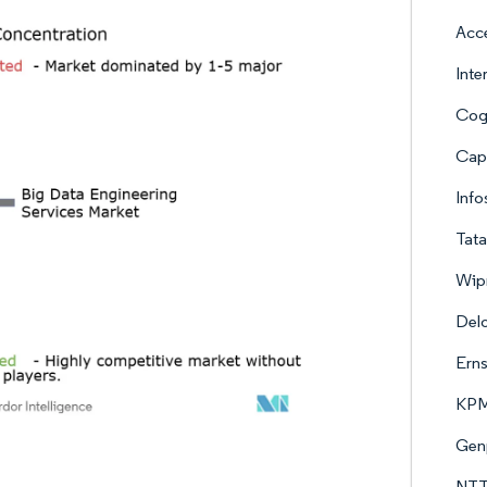
Acce
Inte
Cogn
Cap
Info
Tata
Wip
Delo
Erns
KPMG
Gen
NTT