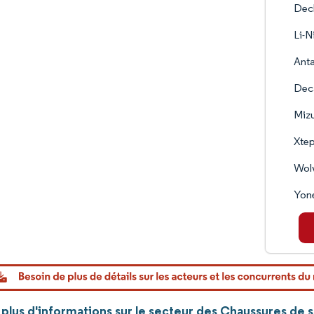
Dec
Li-
Anta
Deca
Miz
Xtep
Wolv
Yone
plus d'informations sur le secteur des Chaussures de 