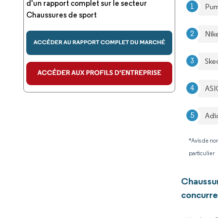
d'un rapport complet sur le secteur
Pum
Chaussures de sport
Nike
Ske
ASI
Adi
*Avis de non
particulier
Chaussur
concurre