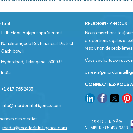
ntact
REJOIGNEZ-NOUS
11th Floor, Rajapushpa Summit
Nous cherchons toujour
proportions égales et ext
Nanakramguda Rd, Financial District,
résolution de problèmes e
Gachibowli
Vous souhaitez en savoir
Hyderabad, Telangana - 500032
careers@mordorintelli
India
CONNECTEZ-VOUS A
+1 617-765-2493
info@mordorintelligence.com
andes des médias :
D&B D-U-N-SÂ®
media@mordorintelligence.com
NUMBER : 85-427-9388