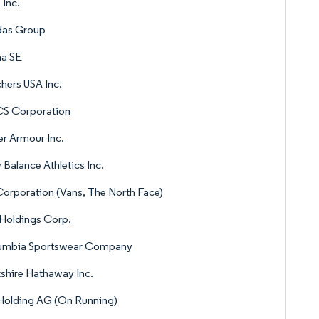
 Inc.
das Group
a SE
hers USA Inc.
CS Corporation
r Armour Inc.
Balance Athletics Inc.
orporation (Vans, The North Face)
 Holdings Corp.
umbia Sportswear Company
shire Hathaway Inc.
Holding AG (On Running)