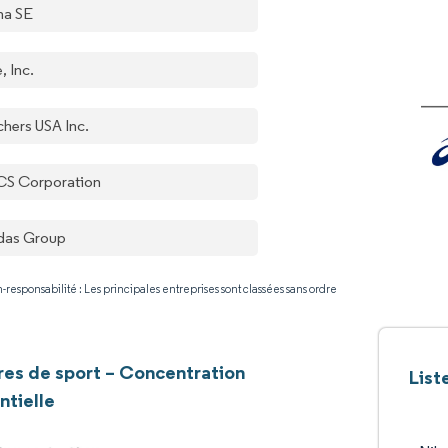
a SE
, Inc.
chers USA Inc.
CS Corporation
das Group
-responsabilité : Les principales entreprises sont classées sans ordre
es de sport – Concentration
List
ntielle