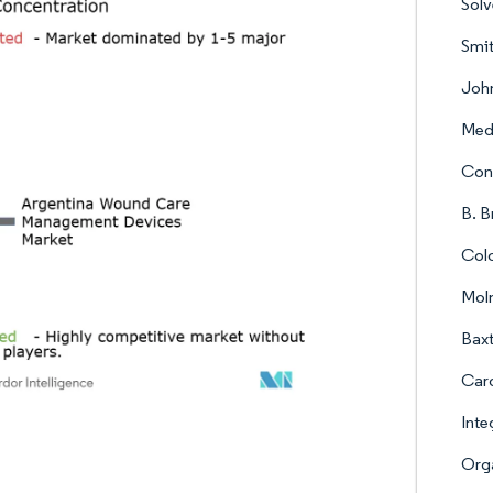
Sol
Smi
Joh
Med
Con
B. B
Colo
Moln
Baxt
Card
Inte
Org