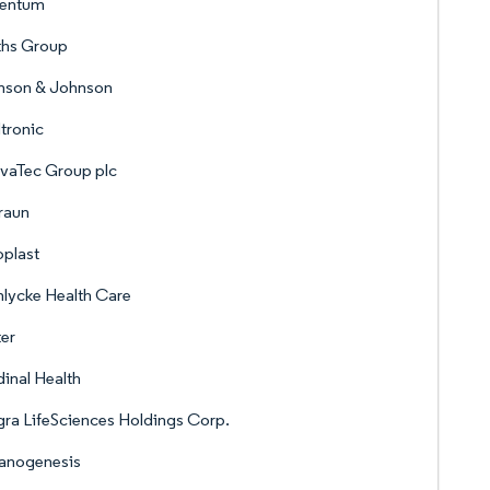
ventum
ths Group
nson & Johnson
tronic
vaTec Group plc
raun
plast
lycke Health Care
er
inal Health
gra LifeSciences Holdings Corp.
anogenesis