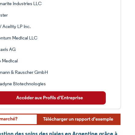
arite Industries LLC
ister
/ Acelity LP Inc.
entum Medical LLC
axis AG
o Medical
mann & Rauscher GmbH
adyne Biotechnologies
estion des soins des plaies en Argentine grâce à