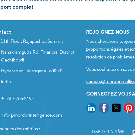
pport complet
ntact
REJOIGNEZ-NOUS
11th Floor, Rajapushpa Summit
Nous cherchons toujour
proportions égales et ext
Nanakramguda Rd, Financial District,
résolution de problèmes e
Gachibowli
Vous souhaitez en savoir
Hyderabad, Telangana - 500032
careers@mordorintelli
India
CONNECTEZ-VOUS A
+1 617-765-2493
info@mordorintelligence.com
andes des médias :
D&B D-U-N-SÂ®