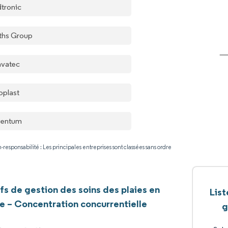
tronic
ths Group
vatec
oplast
ventum
-responsabilité : Les principales entreprises sont classées sans ordre
ifs de gestion des soins des plaies en
List
e – Concentration concurrentielle
g