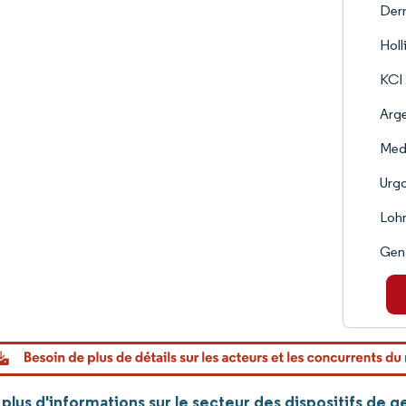
Derm
Holl
KCI 
Arg
Med
Urg
Loh
Gen
lus d'informations sur le secteur des dispositifs de g