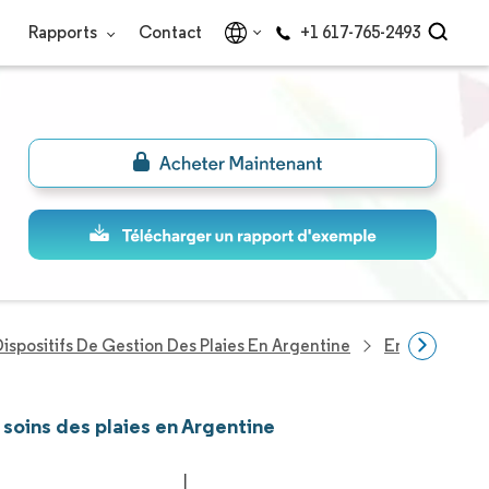
Rapports
Contact
+1 617-765-2493
ispositifs De Gestion Des Plaies En Argentine
Entreprises D
 soins des plaies en Argentine