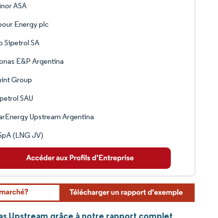
inor ASA
our Energy plc
 Sipetrol SA
onas E&P Argentina
int Group
petrol SAU
arEnergy Upstream Argentina
 SpA (LNG JV)
Gas Upstream grâce à notre rapport complet