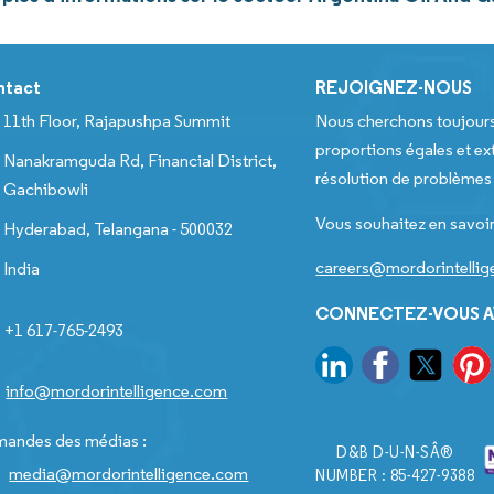
ntact
REJOIGNEZ-NOUS
11th Floor, Rajapushpa Summit
Nous cherchons toujour
proportions égales et ext
Nanakramguda Rd, Financial District,
résolution de problèmes e
Gachibowli
Vous souhaitez en savoir
Hyderabad, Telangana - 500032
careers@mordorintelli
India
CONNECTEZ-VOUS A
+1 617-765-2493
info@mordorintelligence.com
andes des médias :
D&B D-U-N-SÂ®
media@mordorintelligence.com
NUMBER : 85-427-9388