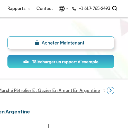
Rapports
Contact
+1 617-765-2493
Marché Pétrolier Et Gazier En Amont En Argentine
Entrepris
 en Argentine