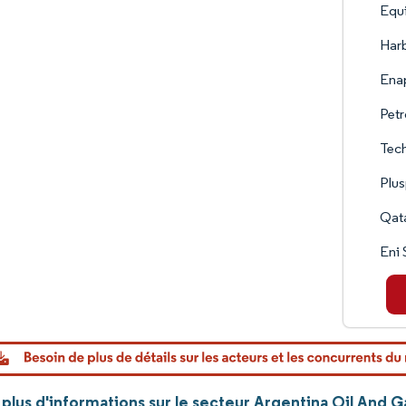
Equ
Harb
Enap
Petr
Tech
Plus
Qat
Eni
plus d'informations sur le secteur Argentina Oil And 