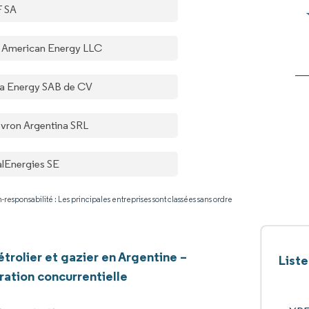
 SA
 American Energy LLC
ta Energy SAB de CV
vron Argentina SRL
alEnergies SE
-responsabilité : Les principales entreprises sont classées sans ordre
trolier et gazier en Argentine –
Liste
ation concurrentielle