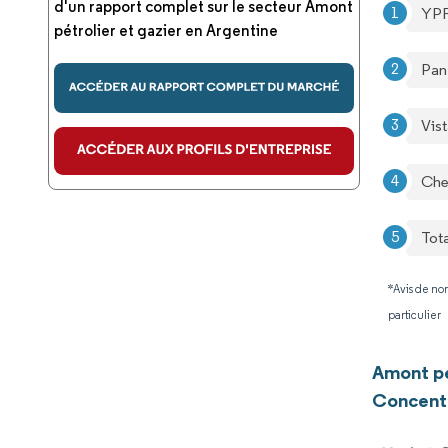
d'un rapport complet sur le secteur Amont
YPF
pétrolier et gazier en Argentine
Pan
Vis
Che
Tot
*Avis de non
particulier
Amont pé
Concentr