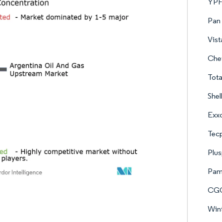
YPF
Pan
Vis
Che
Tota
Shel
Exxo
Tecp
Plus
Pam
CGC
Wint