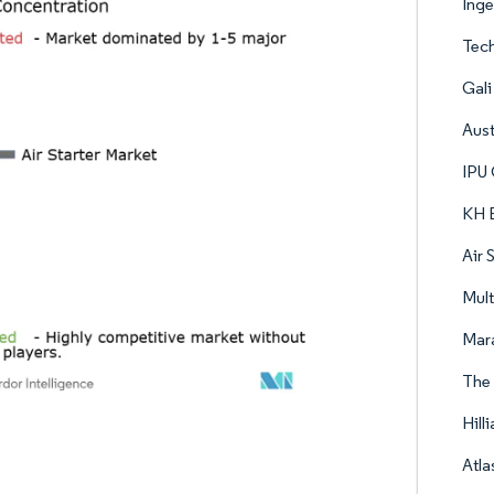
Inge
Tech
Gali
Aust
IPU
KH 
Air 
Mult
Mar
The
Hill
Atla