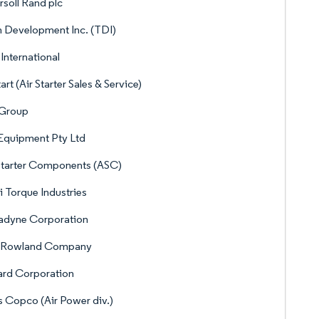
rsoll Rand plc
 Development Inc. (TDI)
 International
art (Air Starter Sales & Service)
 Group
Equipment Pty Ltd
Starter Components (ASC)
i Torque Industries
adyne Corporation
 Rowland Company
iard Corporation
s Copco (Air Power div.)