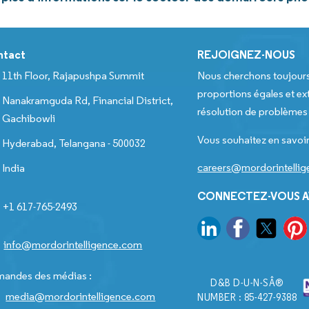
ntact
REJOIGNEZ-NOUS
11th Floor, Rajapushpa Summit
Nous cherchons toujour
proportions égales et ext
Nanakramguda Rd, Financial District,
résolution de problèmes e
Gachibowli
Vous souhaitez en savoir
Hyderabad, Telangana - 500032
careers@mordorintelli
India
CONNECTEZ-VOUS A
+1 617-765-2493
info@mordorintelligence.com
andes des médias :
D&B D-U-N-SÂ®
media@mordorintelligence.com
NUMBER : 85-427-9388