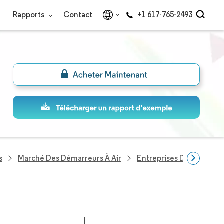
Rapports
Contact
+1 617-765-2493
s
Marché Des Démarreurs À Air
Entreprises Du Secteur