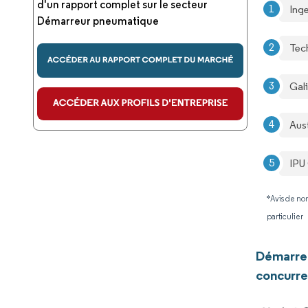
d'un rapport complet sur le secteur
Inge
Démarreur pneumatique
Tec
Gali
Aus
IPU
*Avis de non
particulier
Démarre
concurre