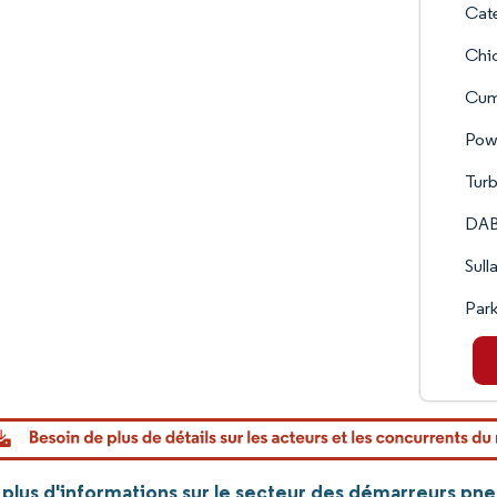
Cate
Chi
Cumm
Powe
Turb
DAB 
Sull
Park
plus d'informations sur le secteur des démarreurs pn