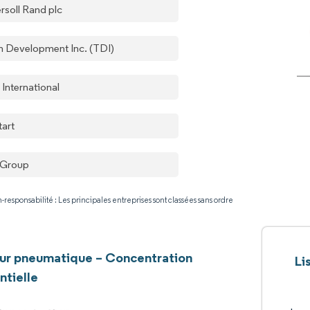
rsoll Rand plc
h Development Inc. (TDI)
 International
tart
 Group
-responsabilité : Les principales entreprises sont classées sans ordre
ur pneumatique – Concentration
Li
ntielle