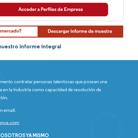
nuestro informe integral
ento contratar personas talentosas que posean una
a en la industria como capacidad de resolución de
ión.
n email.
gence.com
OSOTROS YA MISMO