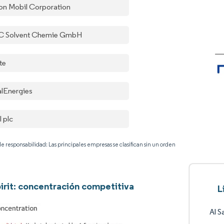
on Mobil Corporation
 Solvent Chemie GmbH
te
alEnergies
l plc
e responsabilidad: Las principales empresas se clasifican sin un orden
irit: concentración competitiva
L
Al S