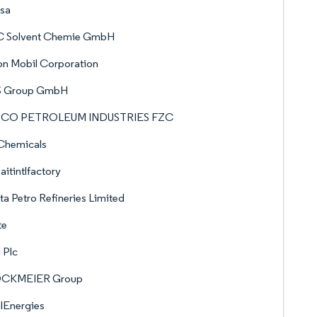
sa
 Solvent Chemie GmbH
n Mobil Corporation
 Group GmbH
CO PETROLEUM INDUSTRIES FZC
Chemicals
itintlfactory
a Petro Refineries Limited
te
l Plc
CKMEIER Group
lEnergies