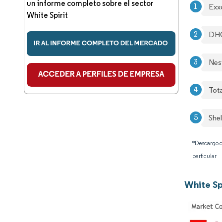
un informe completo sobre el sector
Exx
White Spirit
DHC
Nes
Tot
Shel
*Descargo d
particular
White Sp