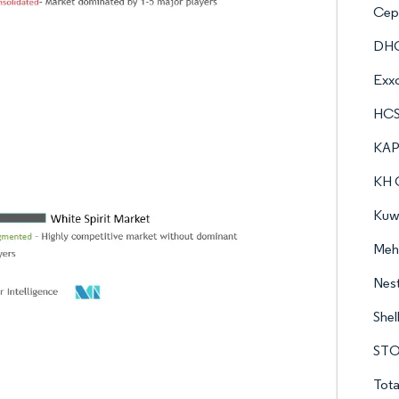
Cep
DHC
Exxo
HCS
KAP
KH 
Kuwa
Meht
Nes
Shel
STO
Tota