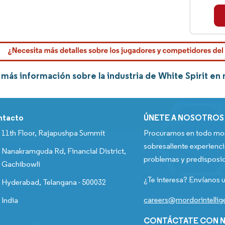
más información sobre la industria de White Spirit en 
ntacto
ÚNETE A NOSOTROS
11th Floor, Rajapushpa Summit
Procuramos en todo mom
sobresaliente experienci
Nanakramguda Rd, Financial District,
problemas y predisposic
Gachibowli
¿Te interesa? Envíanos u
Hyderabad, Telangana - 500032
careers@mordorintelli
India
CONTÁCTATE CON N