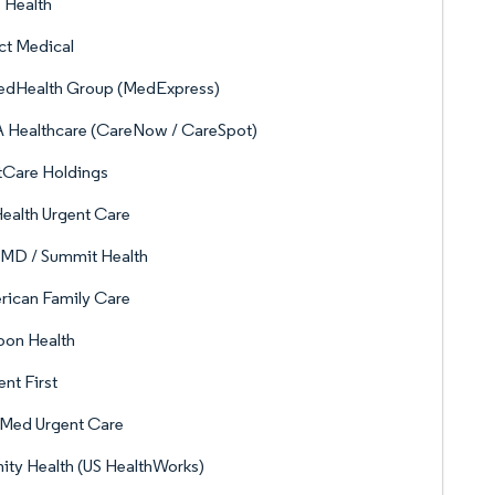
 Health
ct Medical
tedHealth Group (MedExpress)
 Healthcare (CareNow / CareSpot)
tCare Holdings
ealth Urgent Care
yMD / Summit Health
rican Family Care
bon Health
ent First
tMed Urgent Care
ity Health (US HealthWorks)