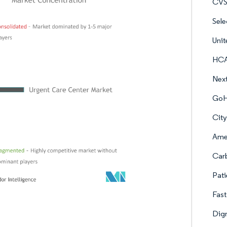
CVS
Sele
Uni
HCA
Nex
GoH
Cit
Ame
Car
Pati
Fas
Dign