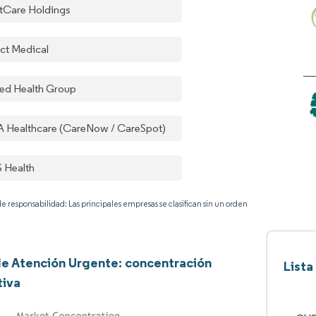
tCare Holdings
ect Medical
ted Health Group
 Healthcare (CareNow / CareSpot)
 Health
e responsabilidad: Las principales empresas se clasifican sin un orden
e Atención Urgente: concentración
Lista
tiva