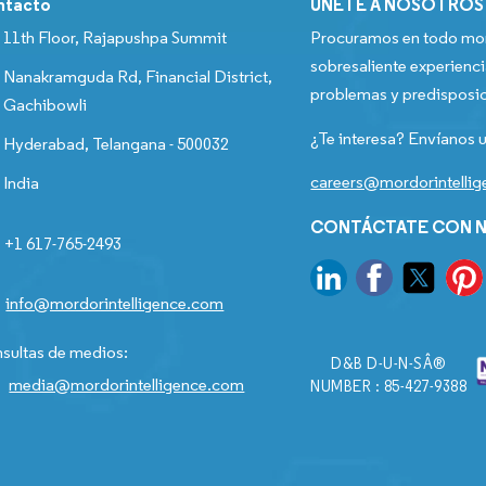
ntacto
ÚNETE A NOSOTROS
11th Floor, Rajapushpa Summit
Procuramos en todo mom
sobresaliente experienci
Nanakramguda Rd, Financial District,
problemas y predisposic
Gachibowli
¿Te interesa? Envíanos u
Hyderabad, Telangana - 500032
careers@mordorintelli
India
CONTÁCTATE CON N
+1 617-765-2493
info@mordorintelligence.com
sultas de medios:
D&B D-U-N-SÂ®
media@mordorintelligence.com
NUMBER : 85-427-9388