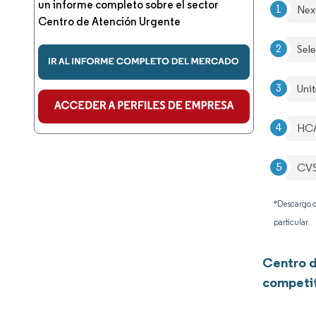
un informe completo sobre el sector
Nex
Centro de Atención Urgente
Sel
Uni
HCA
CVS
*Descargo d
particular
Centro d
competi