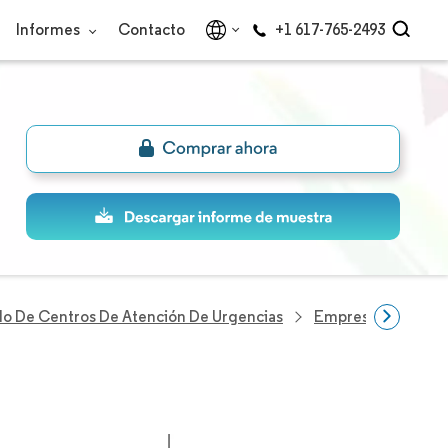
Informes
Contacto
+1 617-765-2493
o De Centros De Atención De Urgencias
Empresas Del Sect