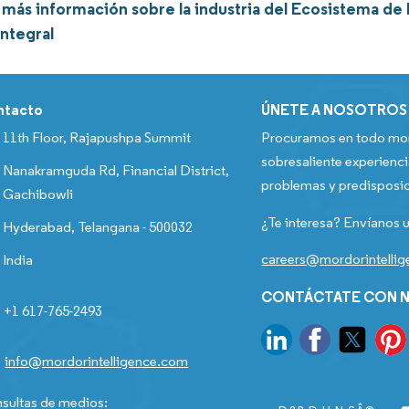
más información sobre la industria del Ecosistema de 
integral
ntacto
ÚNETE A NOSOTROS
11th Floor, Rajapushpa Summit
Procuramos en todo mom
sobresaliente experienci
Nanakramguda Rd, Financial District,
problemas y predisposic
Gachibowli
¿Te interesa? Envíanos u
Hyderabad, Telangana - 500032
careers@mordorintelli
India
CONTÁCTATE CON N
+1 617-765-2493
info@mordorintelligence.com
sultas de medios: