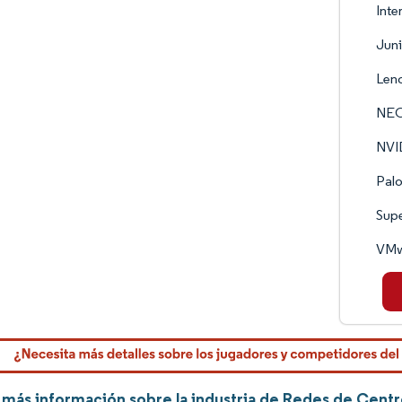
Inte
Juni
Len
NEC
NVI
Palo
Supe
VMwa
más información sobre la industria de Redes de Centr