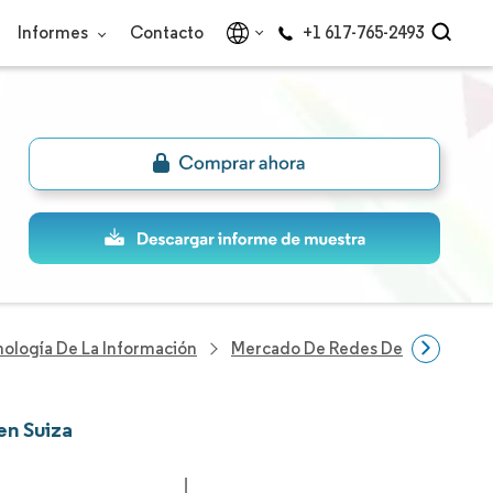
Informes
Contacto
+1 617-765-2493
nología De La Información
Mercado De Redes De Centros De
en Suiza