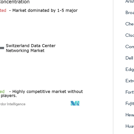
Aris
Bro
Chec
Cisc
Com
Dell
Edg
Extr
Fort
Fuji
Hew
Huaw