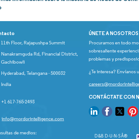
o
ntacto
ÚNETE A NOSOTROS
11th Floor, Rajapushpa Summit
Procuramos en todo mom
sobresaliente experienci
Nanakramguda Rd, Financial District,
problemas y predisposic
Gachibowli
¿Te interesa? Envíanos u
Hyderabad, Telangana - 500032
careers@mordorintelli
India
CONTÁCTATE CON N
+1 617-765-2493
info@mordorintelligence.com
sultas de medios:
D&B D-U-N-SÂ®