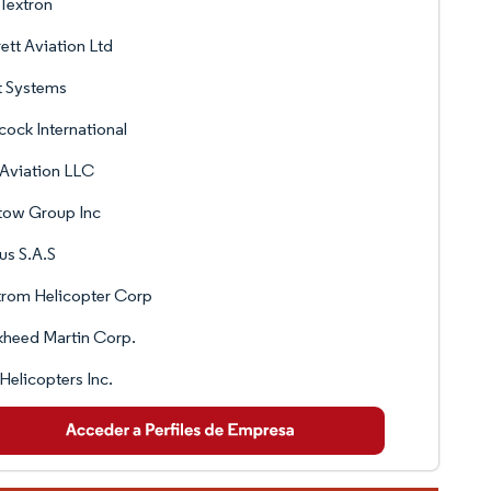
 Textron
ett Aviation Ltd
t Systems
ock International
Aviation LLC
tow Group Inc
us S.A.S
rom Helicopter Corp
heed Martin Corp.
elicopters Inc.