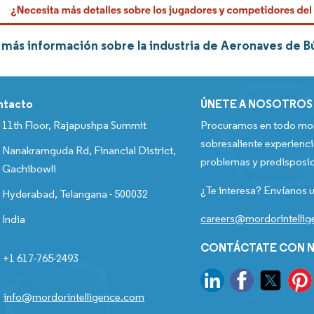
más información sobre la industria de Aeronaves de 
ntacto
ÚNETE A NOSOTROS
11th Floor, Rajapushpa Summit
Procuramos en todo mom
sobresaliente experienci
Nanakramguda Rd, Financial District,
problemas y predisposic
Gachibowli
¿Te interesa? Envíanos u
Hyderabad, Telangana - 500032
careers@mordorintelli
India
CONTÁCTATE CON N
+1 617-765-2493
info@mordorintelligence.com