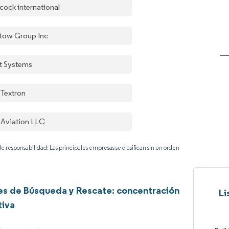
cock international
stow Group Inc
it Systems
 Textron
 Aviation LLC
e responsabilidad: Las principales empresas se clasifican sin un orden
s de Búsqueda y Rescate: concentración
Li
tiva