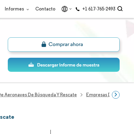
Informes
Contacto
+1 617-765-2493
e Aeronaves De Búsqueda Y Rescate
Empresas Del Sector 
escate