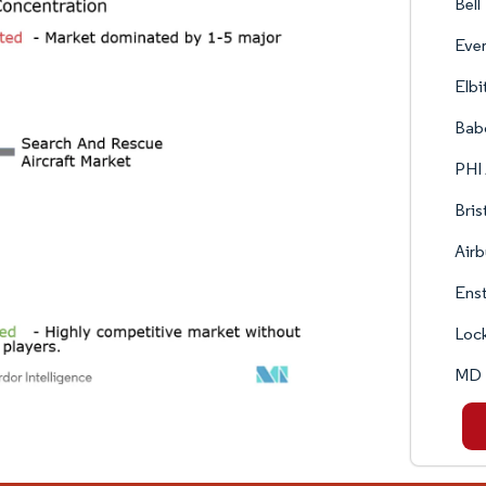
Bell
Ever
Elbi
Babc
PHI 
Bris
Airb
Enst
Lock
MD H