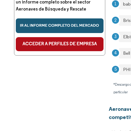
un informe completo sobre el sector
bab
Aeronaves de Búsqueda y Rescate
Bri
Elb
Bell
PHI
*Descargo d
particular
Aeronave
competi