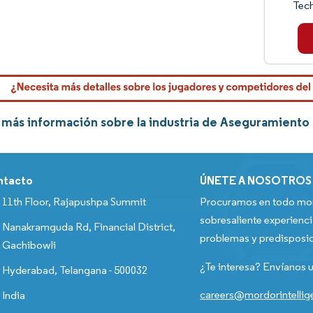
Tech
más información sobre la industria de Aseguramiento
ntacto
ÚNETE A NOSOTROS
11th Floor, Rajapushpa Summit
Procuramos en todo mom
sobresaliente experienci
Nanakramguda Rd, Financial District,
problemas y predisposic
Gachibowli
¿Te interesa? Envíanos u
Hyderabad, Telangana - 500032
careers@mordorintelli
India