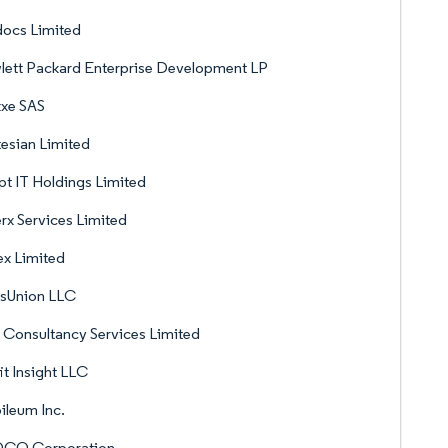
ocs Limited
ett Packard Enterprise Development LP
xxe SAS
esian Limited
t IT Holdings Limited
rx Services Limited
x Limited
nsUnion LLC
 Consultancy Services Limited
it Insight LLC
leum Inc.
CO Corporation