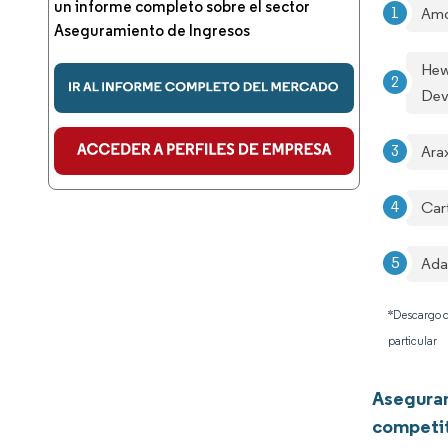
un informe completo sobre el sector
Amd
Aseguramiento de Ingresos
Hew
Dev
Ara
Car
Ada
*Descargo d
particular
Aseguram
competi