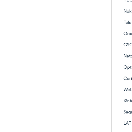
Nok
Tele
Orac
CSG 
Netc
Opti
Ceri
WeD
Xint
Saga
LATR