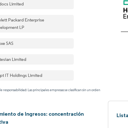
ocs Limited
lett Packard Enterprise
elopment LP
xxe SAS
tesian Limited
pt IT Holdings Limited
e responsabilidad: Las principales empresas se clasifican sin un orden
iento de Ingresos: concentración
List
tiva