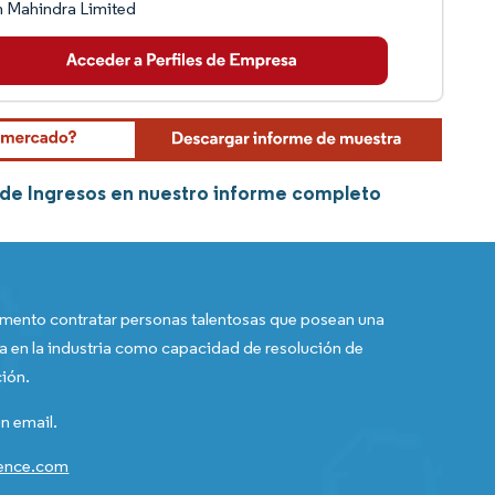
 Mahindra Limited
 de Ingresos en nuestro informe completo
ento contratar personas talentosas que posean una
a en la industria como capacidad de resolución de
ión.
n email.
gence.com