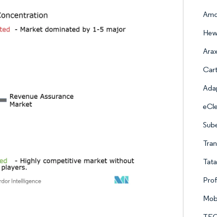
Amd
Hewl
Ara
Cart
Adap
eCle
Sube
Tra
Tata
Prof
Mobi
TEO