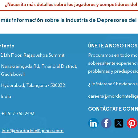
más información sobre la industria de Depresores del 
ntacto
ÚNETE A NOSOTROS
11th Floor, Rajapushpa Summit
Procuramos en todo mom
sobresaliente experienci
Nanakramguda Rd, Financial District,
problemas y predisposic
Gachibowli
¿Te interesa? Envíanos u
Hyderabad, Telangana - 500032
careers@mordorintelli
India
CONTÁCTATE CON N
+1 617-765-2493
info@mordorintelligence.com