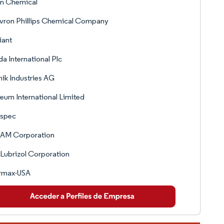
on Chemical
vron Phillips Chemical Company
iant
a International Plc
ik Industries AG
neum International Limited
ospec
AM Corporation
Lubrizol Corporation
rmax-USA