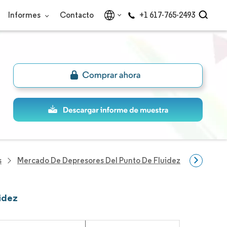
Informes
Contacto
+1 617-765-2493
s
Mercado De Depresores Del Punto De Fluidez
Empresas
idez