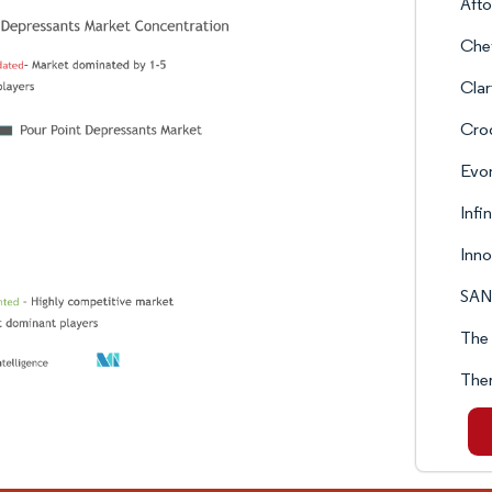
Aft
Che
Clar
Crod
Evon
Infi
Inn
SAN
The 
The