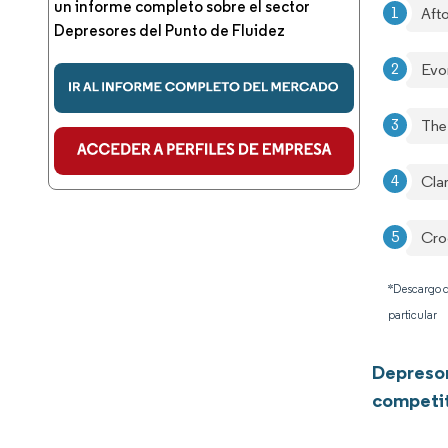
un informe completo sobre el sector
Aft
Depresores del Punto de Fluidez
Evo
The
Clar
Cro
*Descargo d
particular
Depresor
competi