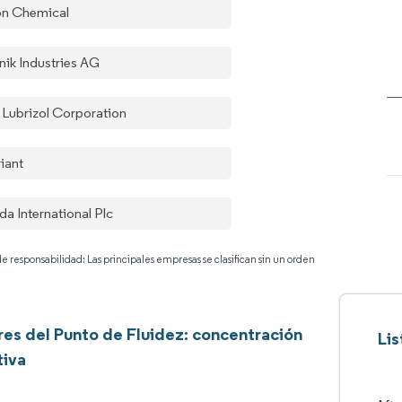
on Chemical
nik Industries AG
 Lubrizol Corporation
iant
da International Plc
e responsabilidad: Las principales empresas se clasifican sin un orden
es del Punto de Fluidez: concentración
Lis
tiva