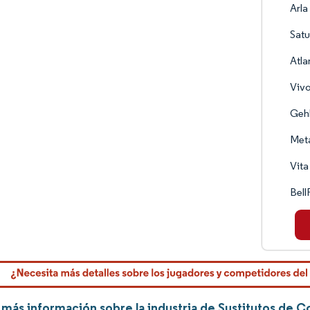
Arl
Sat
Atla
Vivo
Gehl
Meta
Vita
Bell
más información sobre la industria de Sustitutos de 