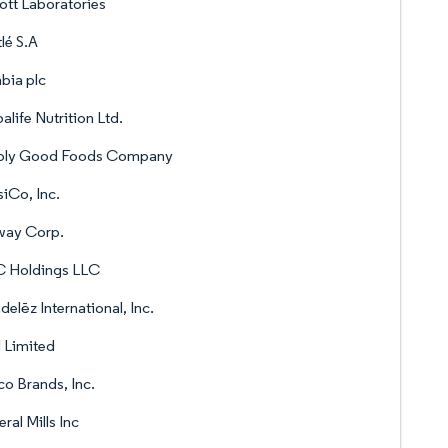
tt Laboratories
lé S.A
bia plc
alife Nutrition Ltd.
ply Good Foods Company
iCo, Inc.
ay Corp.
 Holdings LLC
elēz International, Inc.
 Limited
co Brands, Inc.
ral Mills Inc