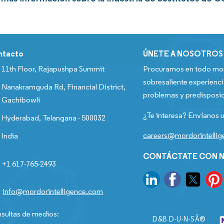
ntacto
ÚNETE A NOSOTROS
11th Floor, Rajapushpa Summit
Procuramos en todo mom
sobresaliente experienci
Nanakramguda Rd, Financial District,
problemas y predisposic
Gachibowli
¿Te interesa? Envíanos u
Hyderabad, Telangana - 500032
careers@mordorintelli
India
CONTÁCTATE CON N
+1 617-765-2493
info@mordorintelligence.com
sultas de medios:
D&B D-U-N-SÂ®