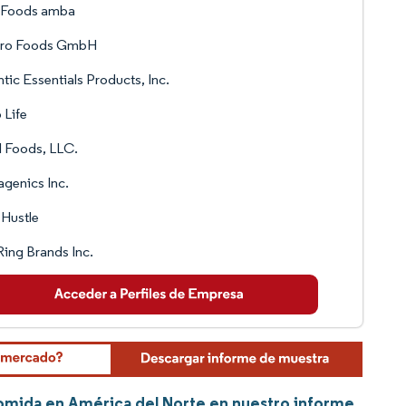
a Foods amba
uro Foods GmbH
ntic Essentials Products, Inc.
 Life
 Foods, LLC.
genics Inc.
 Hustle
Ring Brands Inc.
Comida en América del Norte en nuestro informe