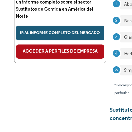
un informe completo sobre el sector
Abb
Sustitutos de Comida en América del
Norte
Nes
Gla
Herb
Sim
*Descargo d
particular
Sustitut
concentr