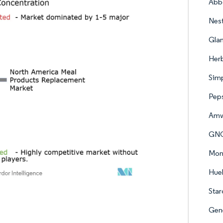
Abbo
Nest
Glan
Herb
Sim
Peps
Amw
GNC
Mond
Huel
Star
Gene