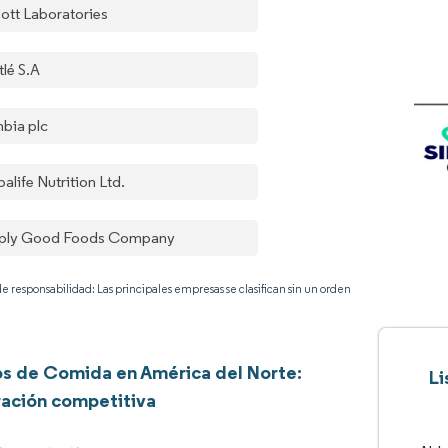
ott Laboratories
tlé S.A
nbia plc
alife Nutrition Ltd.
ply Good Foods Company
e responsabilidad: Las principales empresas se clasifican sin un orden
os de Comida en América del Norte:
Li
ación competitiva