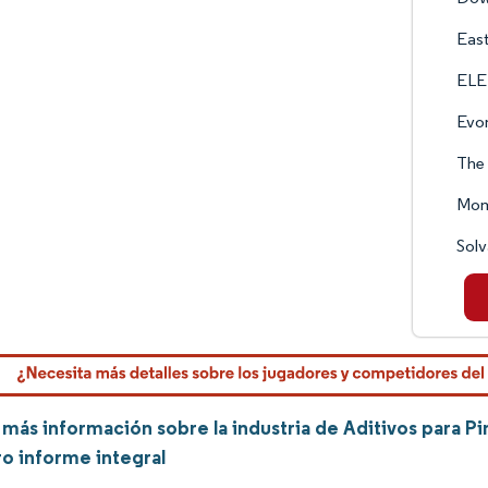
Eas
ELE
Evon
The 
Mome
Sol
más información sobre la industria de Aditivos para P
ro informe integral