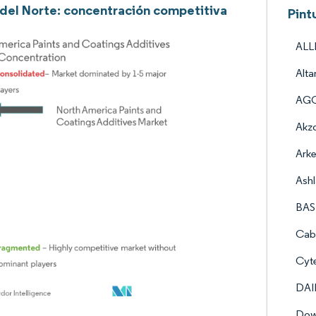
del Norte: concentración competitiva
Pint
ALL
Alta
AGC
Akzo
Ark
Ash
BAS
Cab
Cyte
DAI
Do