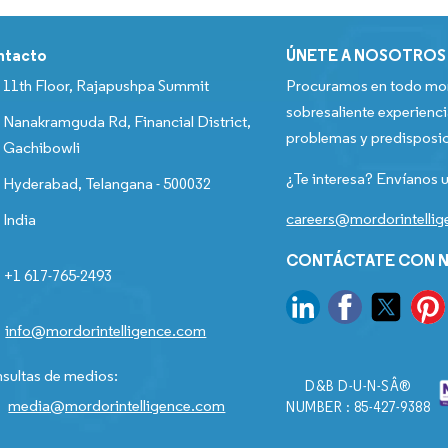
ntacto
ÚNETE A NOSOTROS
11th Floor, Rajapushpa Summit
Procuramos en todo mom
sobresaliente experienci
Nanakramguda Rd, Financial District,
problemas y predisposic
Gachibowli
¿Te interesa? Envíanos u
Hyderabad, Telangana - 500032
careers@mordorintelli
India
CONTÁCTATE CON N
+1 617-765-2493
info@mordorintelligence.com
sultas de medios:
D&B D-U-N-SÂ®
media@mordorintelligence.com
NUMBER : 85-427-9388