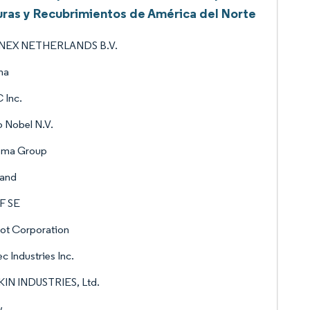
uras y Recubrimientos de América del Norte
NEX NETHERLANDS B.V.
na
 Inc.
 Nobel N.V.
ema Group
land
F SE
ot Corporation
c Industries Inc.
KIN INDUSTRIES, Ltd.
w