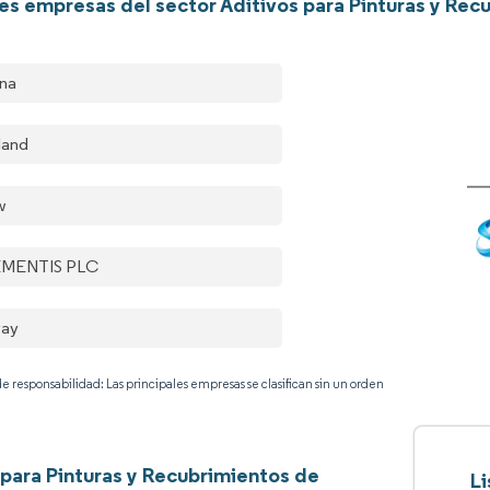
les empresas del sector Aditivos para Pinturas y Re
ana
land
w
EMENTIS PLC
vay
e responsabilidad: Las principales empresas se clasifican sin un orden
 para Pinturas y Recubrimientos de
Li