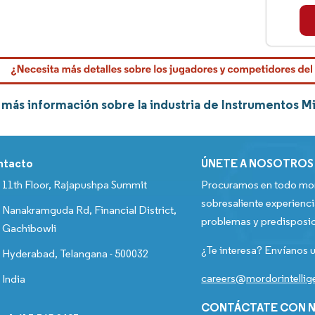
más información sobre la industria de Instrumentos M
ntacto
ÚNETE A NOSOTROS
11th Floor, Rajapushpa Summit
Procuramos en todo mom
sobresaliente experienci
Nanakramguda Rd, Financial District,
problemas y predisposic
Gachibowli
¿Te interesa? Envíanos u
Hyderabad, Telangana - 500032
careers@mordorintelli
India
CONTÁCTATE CON N