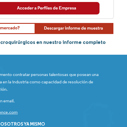
icroquirúrgicos en nuestro informe completo
ento contratar personas talentosas que posean una
a en la industria como capacidad de resolución de
ión.
n email.
gence.com
OSOTROS YA MISMO