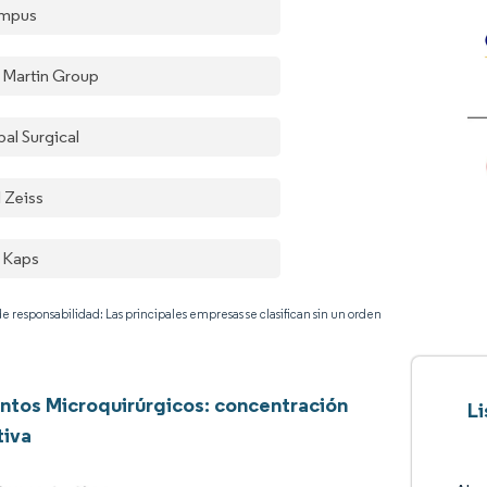
mpus
 Martin Group
bal Surgical
l Zeiss
l Kaps
e responsabilidad: Las principales empresas se clasifican sin un orden
ntos Microquirúrgicos: concentración
Li
tiva