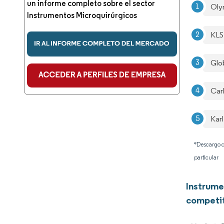
un informe completo sobre el sector
Oly
Instrumentos Microquirúrgicos
KLS
Glo
Car
Kar
*Descargo d
particular
Instrume
competi