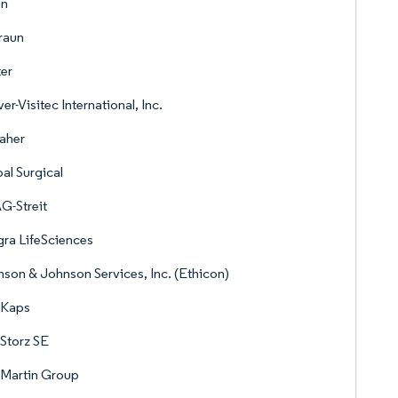
on
raun
er
er-Visitec International, Inc.
aher
al Surgical
G-Streit
gra LifeSciences
son & Johnson Services, Inc. (Ethicon)
 Kaps
 Storz SE
 Martin Group