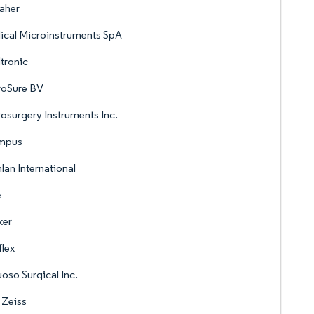
aher
cal Microinstruments SpA
tronic
roSure BV
osurgery Instruments Inc.
mpus
lan International
e
ker
flex
uoso Surgical Inc.
 Zeiss