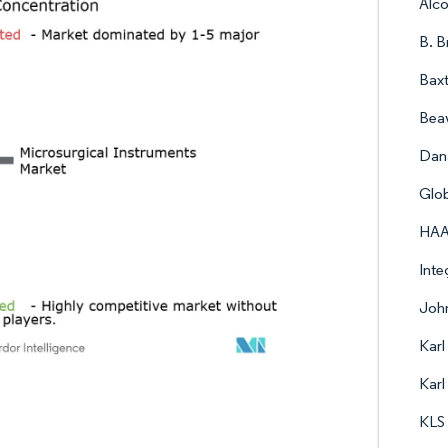
Alc
B. B
Baxt
Beav
Dan
Glob
HAA
Inte
John
Karl
Karl
KLS