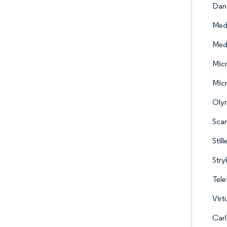
Dan
Medi
Med
Mic
Micr
Oly
Scan
Still
Stry
Tele
Virt
Carl