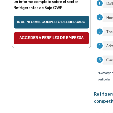
un informe completo sobre el sector
Daik
Refrigerantes de Bajo GWP
Hone
The
Ark
Car
*Descargo d
particular
Refriger
competi