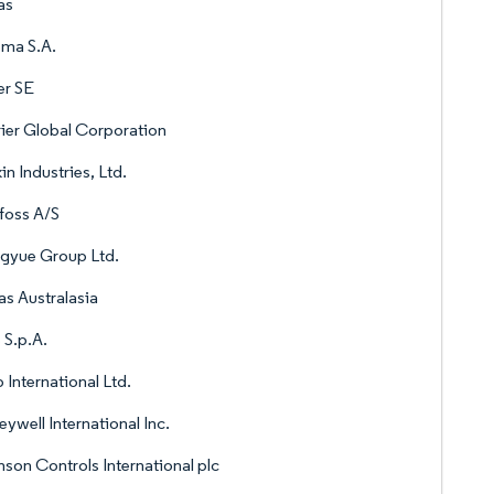
as
ma S.A.
er SE
ier Global Corporation
in Industries, Ltd.
foss A/S
gyue Group Ltd.
s Australasia
S.p.A.
 International Ltd.
ywell International Inc.
son Controls International plc