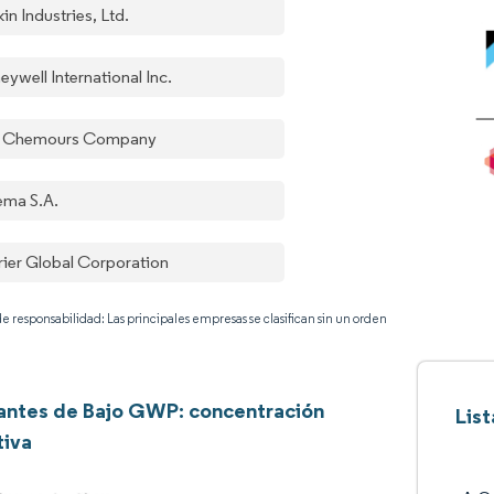
in Industries, Ltd.
ywell International Inc.
 Chemours Company
ema S.A.
rier Global Corporation
e responsabilidad: Las principales empresas se clasifican sin un orden
antes de Bajo GWP: concentración
Lis
tiva