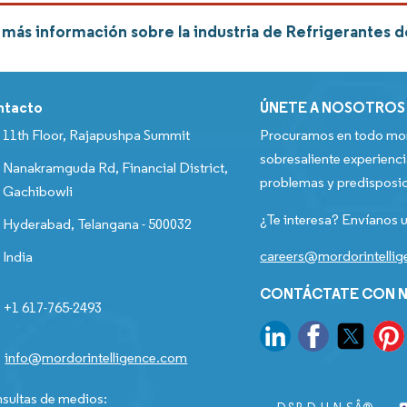
más información sobre la industria de Refrigerantes d
ntacto
ÚNETE A NOSOTROS
11th Floor, Rajapushpa Summit
Procuramos en todo mom
sobresaliente experienci
Nanakramguda Rd, Financial District,
problemas y predisposic
Gachibowli
¿Te interesa? Envíanos u
Hyderabad, Telangana - 500032
careers@mordorintelli
India
CONTÁCTATE CON N
+1 617-765-2493
info@mordorintelligence.com
sultas de medios: