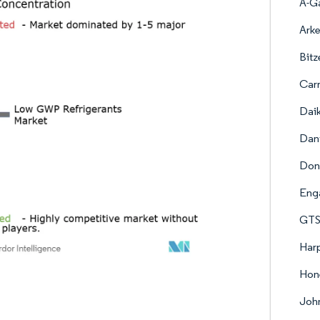
A-G
Arke
Bitz
Carr
Daik
Dan
Don
Enga
GTS 
Harp
Hone
John