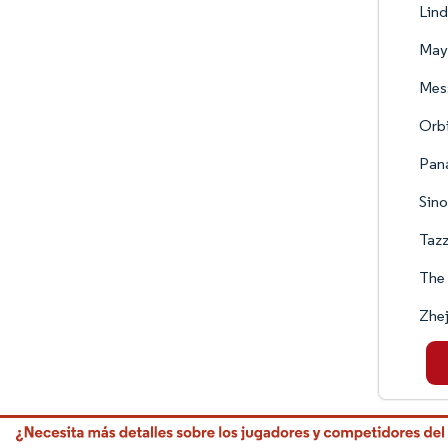
Lind
Maye
Mes
Orbi
Pan
Sin
Tazz
The
Zhe