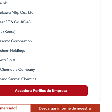
e plc
kawa Mfg. Co., Ltd.
ser SE & Co. KGaA
a (Koura)
asonic Corporation
ochem Holdings
etti S.p.A.
 Chemours Company
jiang Sanmei Chemical