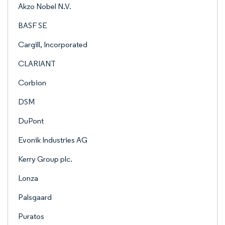
Akzo Nobel N.V.
BASF SE
Cargill, Incorporated
CLARIANT
Corbion
DSM
DuPont
Evonik Industries AG
Kerry Group plc.
Lonza
Palsgaard
Puratos