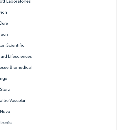
tt Laboratories
vion
Cure
raun
on Scientific
ard Lifesciences
esee Biomedical
inge
 Storz
itre Vascular
aNova
tronic