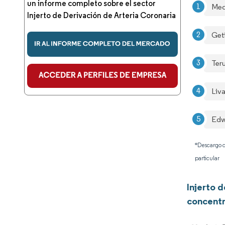
un informe completo sobre el sector
Med
Injerto de Derivación de Arteria Coronaria
Get
Ter
Liv
Edw
*Descargo d
particular
Injerto 
concentr