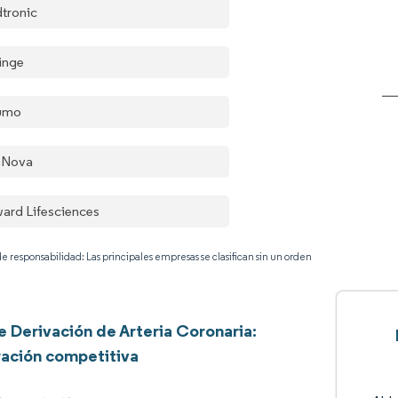
tronic
inge
umo
aNova
ard Lifesciences
e responsabilidad: Las principales empresas se clasifican sin un orden
de Derivación de Arteria Coronaria:
ación competitiva