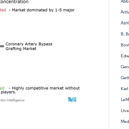
Abbo
Arti
Atri
B. B
Bost
Edw
Gen
Get
Karl
LeMa
Liv
Med