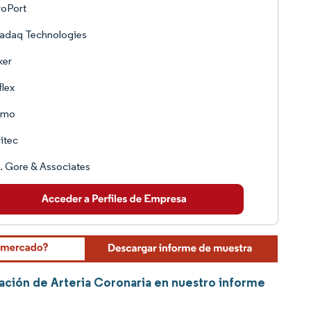
roPort
adaq Technologies
ker
flex
umo
litec
. Gore & Associates
vación de Arteria Coronaria en nuestro informe