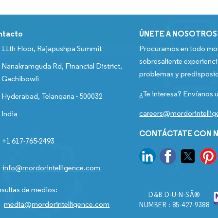
ntacto
ÚNETE A NOSOTROS
11th Floor, Rajapushpa Summit
Procuramos en todo mom
sobresaliente experienci
Nanakramguda Rd, Financial District,
problemas y predisposic
Gachibowli
¿Te interesa? Envíanos u
Hyderabad, Telangana - 500032
careers@mordorintelli
India
CONTÁCTATE CON N
+1 617-765-2493
info@mordorintelligence.com
sultas de medios:
D&B D-U-N-SÂ®
media@mordorintelligence.com
NUMBER : 85-427-9388