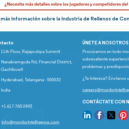
más información sobre la industria de Rellenos de Co
ntacto
ÚNETE A NOSOTROS
11th Floor, Rajapushpa Summit
Procuramos en todo mom
sobresaliente experienci
Nanakramguda Rd, Financial District,
problemas y predisposic
Gachibowli
¿Te interesa? Envíanos u
Hyderabad, Telangana - 500032
careers@mordorintelli
India
CONTÁCTATE CON N
+1 617-765-2493
info@mordorintelligence.com