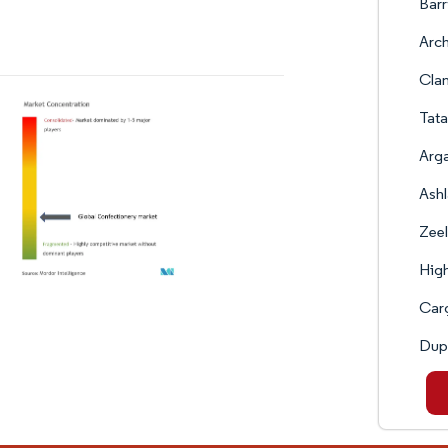
Barr
Arc
Clan
Tat
Arga
Ashl
Zeel
High
Carg
Dup