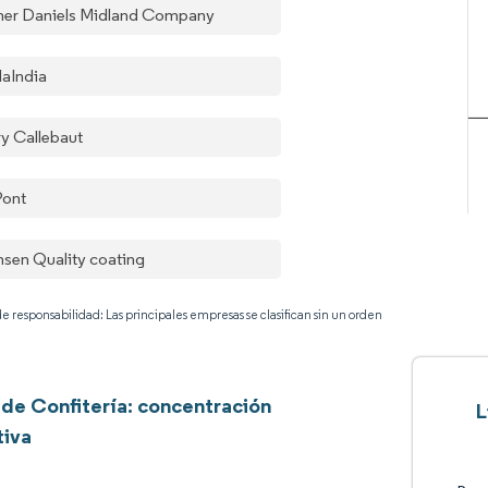
her Daniels Midland Company
laIndia
ry Callebaut
ont
nsen Quality coating
e responsabilidad: Las principales empresas se clasifican sin un orden
 de Confitería: concentración
L
tiva