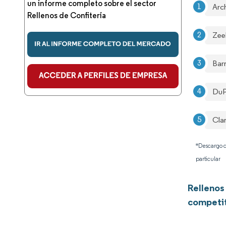
un informe completo sobre el sector
Arc
Rellenos de Confitería
Zee
Bar
DuP
Cla
*Descargo d
particular
Rellenos
competi