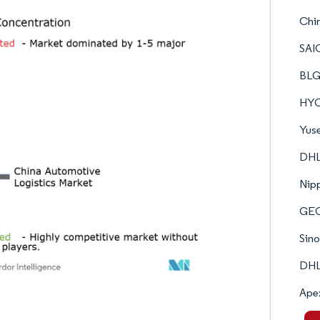
Chi
SAIC
BLG 
HYC
Yuse
DH
Nip
GE
Sino
DHL
Ape