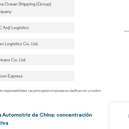
na Ocean Shipping (Group)
mpany
C Anji Logistics
en Logistics Co. Ltd.
otrans Co. Ltd
pon Express
e responsabilidad: Las principales empresas se clasifican sin un orden
a Automotriz de China: concentración
tiva