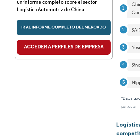
un informe completo sobre el sector
Chi
Logística Automotriz de China
Co
SAI
Yus
Sin
Nip
*Descargo d
particular
Logístic
competi