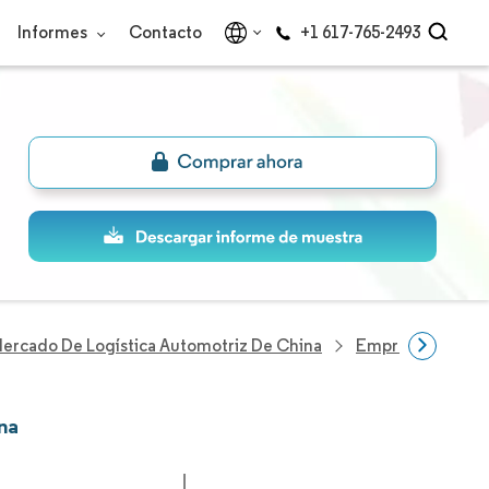
Informes
Contacto
+1 617-765-2493
ercado De Logística Automotriz De China
Empresas Del Sec
na