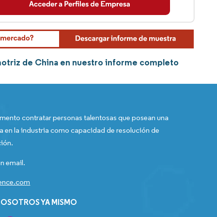
motriz de China en nuestro informe completo
ento contratar personas talentosas que posean una
a en la industria como capacidad de resolución de
ión.
n email.
gence.com
OSOTROS YA MISMO