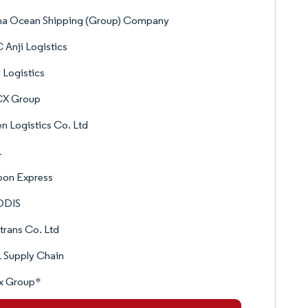
na Ocean Shipping (Group) Company
 Anji Logistics
Logistics
X Group
n Logistics Co. Ltd
L
pon Express
ODIS
trans Co. Ltd
 Supply Chain
x Group*