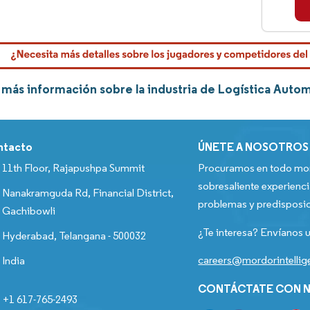
más información sobre la industria de Logística Auto
ntacto
ÚNETE A NOSOTROS
11th Floor, Rajapushpa Summit
Procuramos en todo mom
sobresaliente experienci
Nanakramguda Rd, Financial District,
problemas y predisposic
Gachibowli
¿Te interesa? Envíanos u
Hyderabad, Telangana - 500032
careers@mordorintelli
India
CONTÁCTATE CON N
+1 617-765-2493