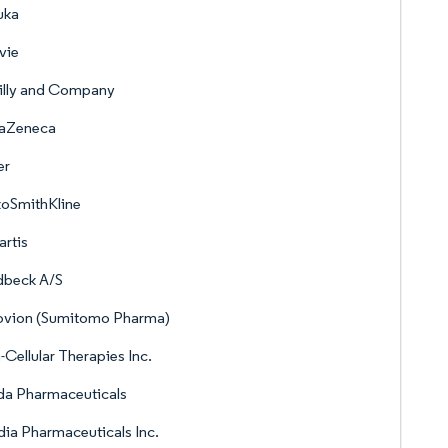
uka
vie
Lilly and Company
raZeneca
er
xoSmithKline
rtis
dbeck A/S
ovion (Sumitomo Pharma)
a-Cellular Therapies Inc.
da Pharmaceuticals
ia Pharmaceuticals Inc.