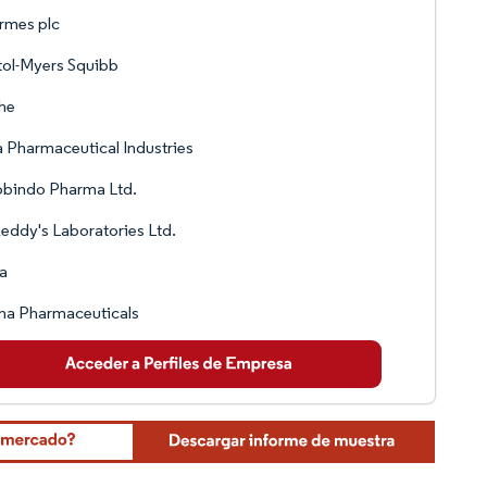
rmes plc
tol-Myers Squibb
he
 Pharmaceutical Industries
obindo Pharma Ltd.
eddy's Laboratories Ltd.
a
ma Pharmaceuticals