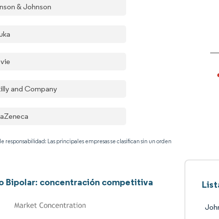
nson & Johnson
uka
vie
 Lilly and Company
raZeneca
e responsabilidad: Las principales empresas se clasifican sin un orden
o Bipolar: concentración competitiva
Lis
Joh