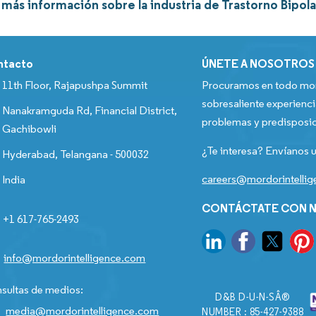
ás información sobre la industria de Trastorno Bipola
ntacto
ÚNETE A NOSOTROS
11th Floor, Rajapushpa Summit
Procuramos en todo mom
sobresaliente experienci
Nanakramguda Rd, Financial District,
problemas y predisposic
Gachibowli
¿Te interesa? Envíanos u
Hyderabad, Telangana - 500032
careers@mordorintelli
India
CONTÁCTATE CON N
+1 617-765-2493
info@mordorintelligence.com
sultas de medios:
D&B D-U-N-SÂ®
media@mordorintelligence.com
NUMBER : 85-427-9388