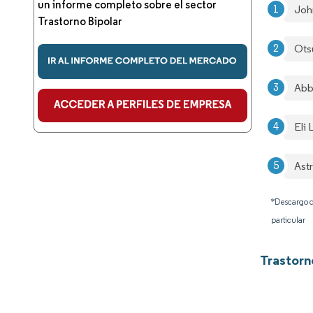
un informe completo sobre el sector
Joh
Trastorno Bipolar
Ots
Abb
Eli
Ast
*Descargo d
particular
Trastorn