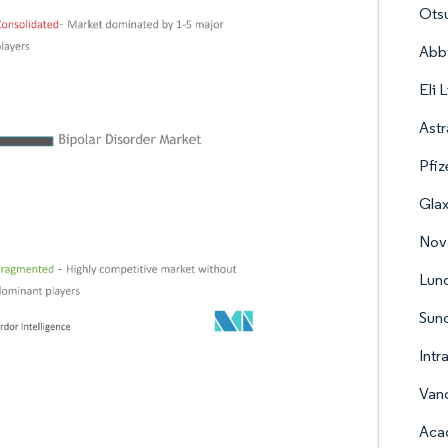
Ots
Abb
Eli 
Ast
Pfiz
Gla
Nova
Lun
Sun
Intr
Van
Acad