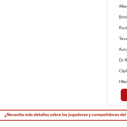
Alke
Bris
Roc
Teva
Aur
Dr R
Cipl
Hik