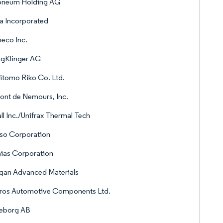
oneum Holding AG
a Incorporated
eco Inc.
ngKlinger AG
tomo Riko Co. Ltd.
nt de Nemours, Inc.
ll Inc./Unifrax Thermal Tech
so Corporation
ias Corporation
gan Advanced Materials
bros Automotive Components Ltd.
leborg AB