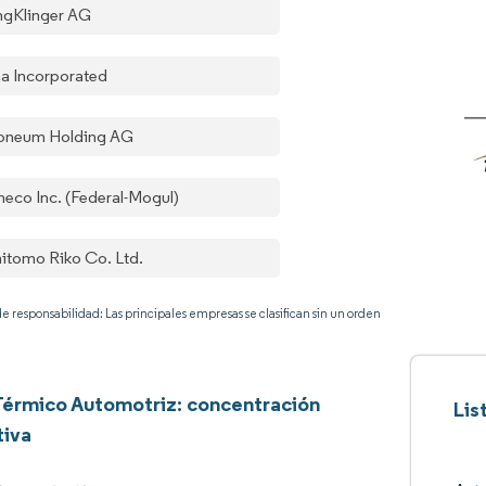
ingKlinger AG
a Incorporated
oneum Holding AG
neco Inc. (Federal-Mogul)
itomo Riko Co. Ltd.
e responsabilidad: Las principales empresas se clasifican sin un orden
érmico Automotriz: concentración
Lis
tiva