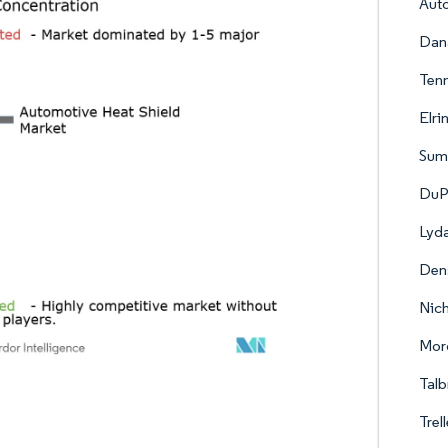
Aut
Dan
Tenn
Elri
Sumi
DuPo
Lyda
Den
Nich
Mor
Tal
Trel