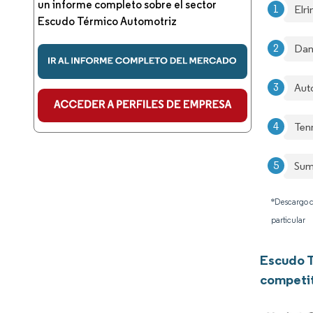
un informe completo sobre el sector
Elr
Escudo Térmico Automotriz
Dan
Aut
Ten
Sum
*Descargo d
particular
Escudo T
competi