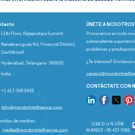
ntacto
ÚNETE A NOSOTROS
11th Floor, Rajapushpa Summit
Procuramos en todo mom
sobresaliente experienci
Nanakramguda Rd, Financial District,
problemas y predisposic
Gachibowli
¿Te interesa? Envíanos u
Hyderabad, Telangana - 500032
careers@mordorintelli
India
CONTÁCTATE CON N
+1 617-765-2493
info@mordorintelligence.com
sultas de medios:
D&B D-U-N-SÂ®
media@mordorintelligence.com
NUMBER : 85-427-9388