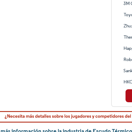
3M 
Toyo
Zhuz
Ther
Hap
Rob
Sank
HKO
más información sobre la industria de Escudo Térmico