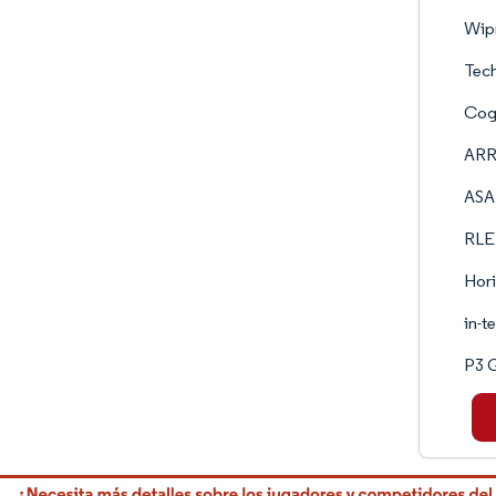
Wipr
Tec
Cogn
ARR
ASA
RLE 
Hor
in-
P3 