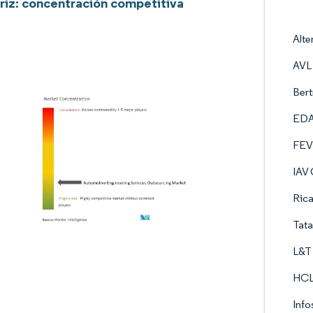
iz: concentración competitiva
Alte
AVL
Ber
EDA
FEV
IAV
Ric
Tata
L&T 
HCL
Info