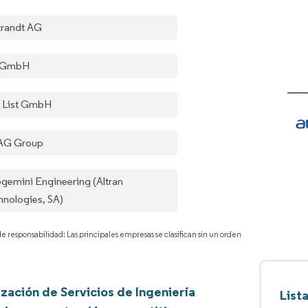
trandt AG
 GmbH
 List GmbH
AG Group
gemini Engineering (Altran
hnologies, SA)
e responsabilidad: Las principales empresas se clasifican sin un orden
ización de Servicios de Ingeniería
List