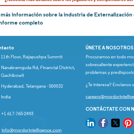
más información sobre la industria de Externalización
informe completo
ntacto
ÚNETE A NOSOTROS
11th Floor, Rajapushpa Summit
Procuramos en todo mom
sobresaliente experienci
Nanakramguda Rd, Financial District,
problemas y predisposic
Gachibowli
¿Te interesa? Envíanos u
Hyderabad, Telangana - 500032
careers@mordorintelli
India
CONTÁCTATE CON N
+1 617-765-2493
info@mordorintelligence.com