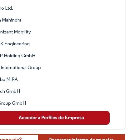
o Ltd.
h Mahindra
izant Mobility
K Engineering
P Holding GmbH
International Group
iba MIRA
tech GmbH
Group GmbH