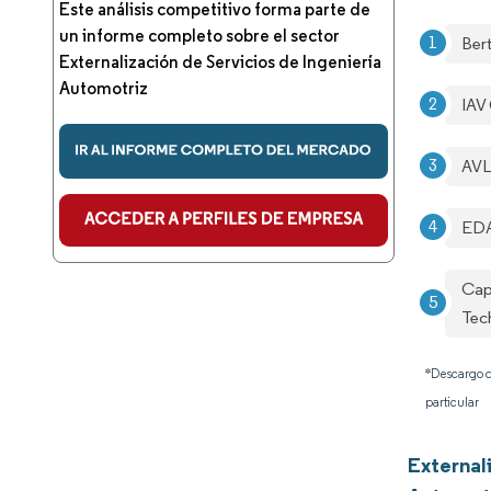
Este análisis competitivo forma parte de
un informe completo sobre el sector
Ber
Externalización de Servicios de Ingeniería
Automotriz
IAV
AVL
ED
Cap
Tec
*Descargo d
particular
External