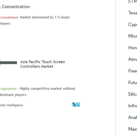
STMi
Texa
Cyp
Micr
Hone
Atm
Free
Futu
Sili
Infi
Anal
Maxi