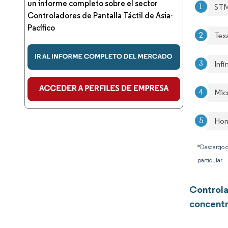
un informe completo sobre el sector
STM
Controladores de Pantalla Táctil de Asia-
Pacífico
Tex
Inf
Mic
Hon
*Descargo d
particular
Controla
concentr