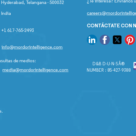
¿Te interesa? Envíanos u
Hyderabad, Telangana - 500032
careers@mordorintelli
India
CONTÁCTATE CON N
+1 617-765-2493
info@mordorintelligence.com
sultas de medios:
D&B D-U-N-SÂ®
media@mordorintelligence.com
NUMBER : 85-427-9388
e.