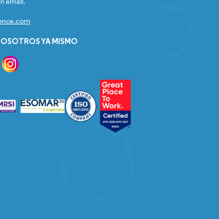
n email.
gence.com
OSOTROS YA MISMO