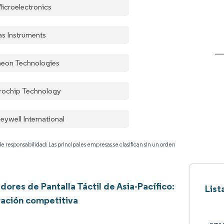
icroelectronics
as Instruments
ineon Technologies
rochip Technology
eywell International
e responsabilidad: Las principales empresas se clasifican sin un orden
dores de Pantalla Táctil de Asia-Pacífico:
List
ación competitiva