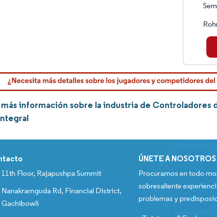
Sem
Roh
ás información sobre la industria de Controladores de
integral
ntacto
ÚNETE A NOSOTROS
11th Floor, Rajapushpa Summit
Procuramos en todo mom
sobresaliente experienci
Nanakramguda Rd, Financial District,
problemas y predisposic
Gachibowli