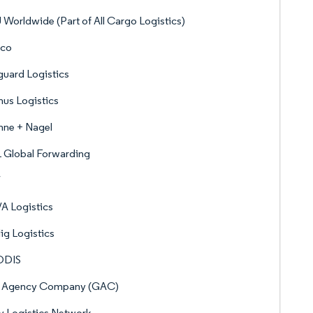
Worldwide (Part of All Cargo Logistics)
pco
uard Logistics
us Logistics
hne + Nagel
 Global Forwarding
V
A Logistics
ig Logistics
ODIS
f Agency Company (GAC)
y Logistics Network