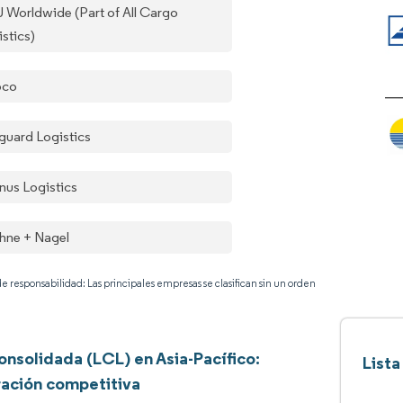
 Worldwide (Part of All Cargo
stics)
pco
guard Logistics
nus Logistics
hne + Nagel
e responsabilidad: Las principales empresas se clasifican sin un orden
nsolidada (LCL) en Asia-Pacífico:
List
ación competitiva