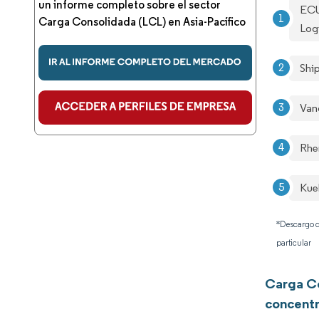
un informe completo sobre el sector
ECU
Carga Consolidada (LCL) en Asia-Pacífico
Logi
Shi
Van
Rhe
Kue
*Descargo d
particular
Carga Co
concentr