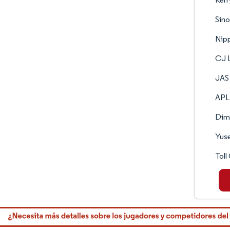
Sino
Nip
CJ L
JAS
APL 
Dim
Yuse
Toll