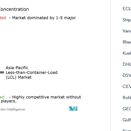
ECU 
Shi
Vang
Rhen
Kue
DHL
DS
CEV
Rohl
GE
Gul
Kerr