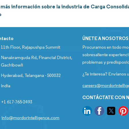
más información sobre la industria de Carga Consolida
o
ntacto
ÚNETE A NOSOTROS
11th Floor, Rajapushpa Summit
Procuramos en todo mom
sobresaliente experienci
Nanakramguda Rd, Financial District,
problemas y predisposic
Gachibowli
¿Te interesa? Envíanos u
Hyderabad, Telangana - 500032
careers@mordorintelli
India
CONTÁCTATE CON N
+1 617-765-2493
info@mordorintelligence.com