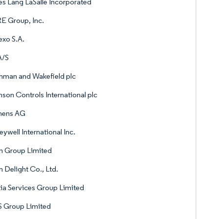
s Lang LaSalle Incorporated
E Group, Inc.
xo S.A.
A/S
hman and Wakefield plc
son Controls International plc
mens AG
ywell International Inc.
n Group Limited
 Delight Co., Ltd.
ia Services Group Limited
 Group Limited