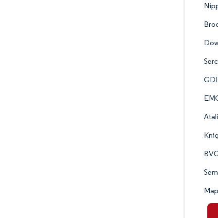
Nipp
Broo
Down
Serc
GDI 
EMC
Atal
Knig
BVG 
Semb
Mapl