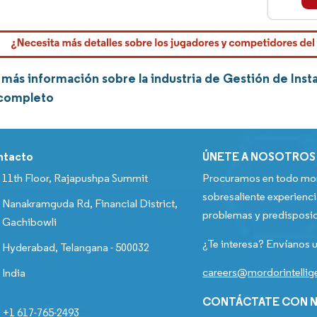
más información sobre la industria de Gestión de Insta
 completo
ntacto
ÚNETE A NOSOTROS
11th Floor, Rajapushpa Summit
Procuramos en todo mom
sobresaliente experienci
Nanakramguda Rd, Financial District,
problemas y predisposic
Gachibowli
¿Te interesa? Envíanos u
Hyderabad, Telangana - 500032
careers@mordorintelli
India
CONTÁCTATE CON N
+1 617-765-2493