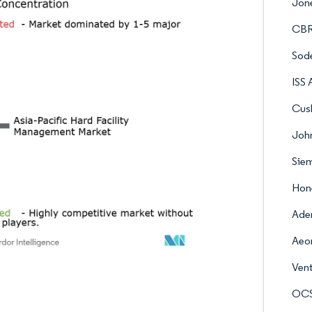
Jone
CBR
Sode
ISS 
Cus
John
Sie
Hone
Ade
Aeon
Vent
OCS