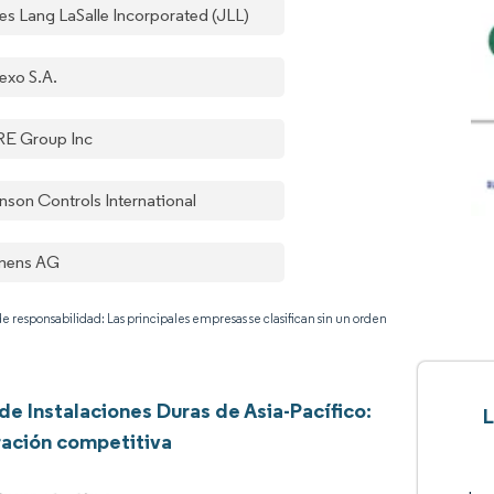
es Lang LaSalle Incorporated (JLL)
exo S.A.
E Group Inc
nson Controls International
mens AG
e responsabilidad: Las principales empresas se clasifican sin un orden
de Instalaciones Duras de Asia-Pacífico:
L
ación competitiva