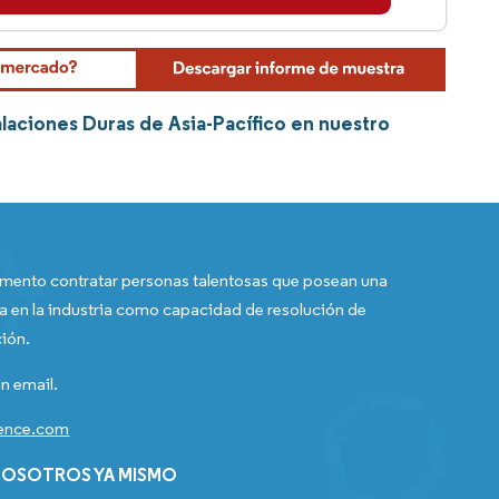
laciones Duras de Asia-Pacífico en nuestro
ento contratar personas talentosas que posean una
a en la industria como capacidad de resolución de
ión.
n email.
gence.com
OSOTROS YA MISMO