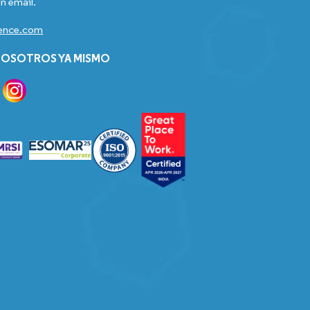
n email.
gence.com
OSOTROS YA MISMO