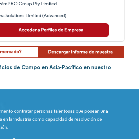
 simPRO Group Pty Limited
na Solutions Limited (Advanced)
icios de Campo en Asia-Pacífico en nuestro
ento contratar personas talentosas que posean una
a en la industria como capacidad de resolución de
ión.