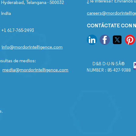
¿Te interesa? Envíanos u
Hyderabad, Telangana - 500032
careers@mordorintelli
India
CONTÁCTATE CON N
+1 617-765-2493
info@mordorintelligence.com
sultas de medios:
D&B D-U-N-SÂ®
media@mordorintelligence.com
NUMBER : 85-427-9388
e.