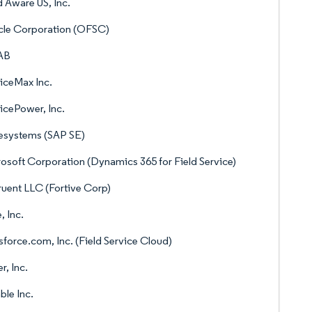
d Aware US, Inc.
cle Corporation (OFSC)
 AB
iceMax Inc.
icePower, Inc.
esystems (SAP SE)
osoft Corporation (Dynamics 365 for Field Service)
uent LLC (Fortive Corp)
, Inc.
sforce.com, Inc. (Field Service Cloud)
r, Inc.
ble Inc.