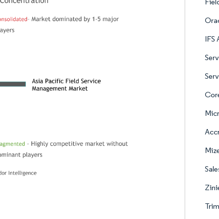
Fiel
Ora
IFS
Serv
Serv
Cor
Micr
Accr
Mize
Sale
Zinie
Trim