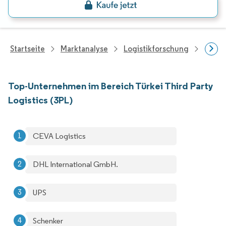
Startseite
Marktanalyse
Logistikforschung
Forsch
Top-Unternehmen im Bereich Türkei Third Party
Logistics (3PL)
CEVA Logistics
DHL International GmbH.
UPS
Schenker