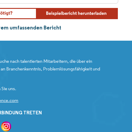
serem umfassenden Bericht
uche nach talentierten Mitarbeitern, die über ein
an Branchenkenntnis, Problemlösungsfähigkeit und
 Sie uns.
gence.com
ERBINDUNG TRETEN