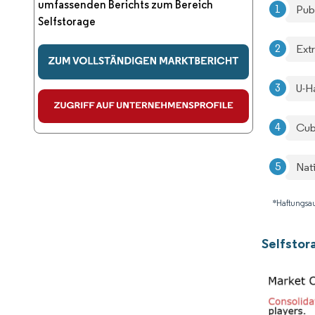
umfassenden Berichts zum Bereich
Pub
Selfstorage
Ext
U-Ha
Cub
Nati
*Haftungsau
Selfsto