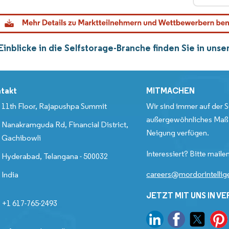
Einblicke in die Selfstorage-Branche finden Sie in un
takt
MITMACHEN
11th Floor, Rajapushpa Summit
Wir sind immer auf der S
außergewöhnliches Maß 
Nanakramguda Rd, Financial District,
Neigung verfügen.
Gachibowli
Interessiert? Bitte mailen
Hyderabad, Telangana - 500032
careers@mordorintelli
India
JETZT MIT UNS IN V
+1 617-765-2493