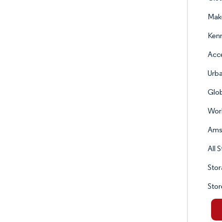
Mak
Kenn
Acce
Urba
Glob
Worl
Amsd
All 
Stor
Stor