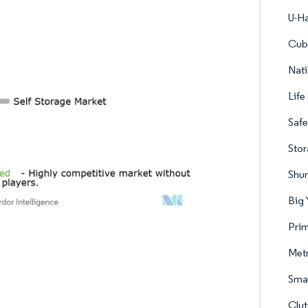
U-Ha
Cub
Nati
Life
Safe
Sto
Shur
Big
Pri
Met
Sma
Clut