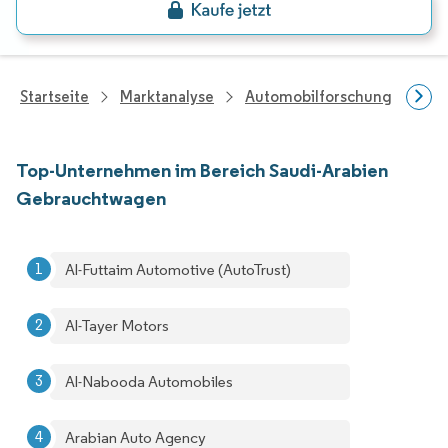
Startseite
Marktanalyse
Automobilforschung
Fah
Top-Unternehmen im Bereich Saudi-Arabien
Gebrauchtwagen
Al-Futtaim Automotive (AutoTrust)
Al-Tayer Motors
Al-Nabooda Automobiles
Arabian Auto Agency