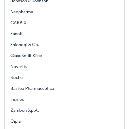
Johnson & Johnson
Neopharma
CARB-X
Sanofi
Shionogi & Co.
GlaxoSmithKline
Novartis
Roche
Basilea Pharmaceutica
Insmed
Zambon S.p.A.
Cipla