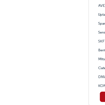
AVE
Upta
Spar
Sens
SKF
Bent
Mits
Cate
DNV
KO