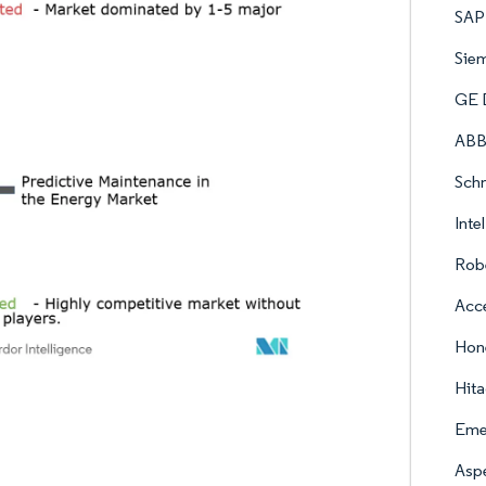
SAP
Sie
GE D
ABB
Schn
Inte
Rob
Acce
Hone
Hita
Emer
Aspe