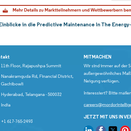
Einblicke in die Predictive Maintenance In The Energ
takt
MITMACHEN
11th Floor, Rajapushpa Summit
Wir sind immer auf der S
außergewöhnliches Maß 
Nanakramguda Rd, Financial District,
Neigung verfügen.
Gachibowli
Interessiert? Bitte mailen
Hyderabad, Telangana - 500032
careers@mordorintelli
India
JETZT MIT UNS IN V
+1 617-765-2493