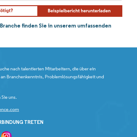
y-Branche finden Sie in unserem umfassenden
uche nach talentierten Mitarbeitern, die über ein
an Branchenkenntnis, Problemlösungsfähigkeit und
 Sie uns.
gence.com
ERBINDUNG TRETEN