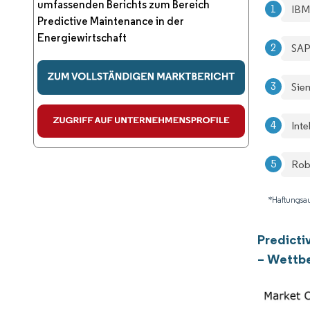
umfassenden Berichts zum Bereich
IBM
Predictive Maintenance in der
Energiewirtschaft
SAP
Sie
Int
Rob
*Haftungsau
Predicti
– Wettb